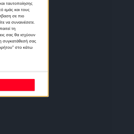
και ταυτοποίησης
ό εμάς και τους
σβαση σε πιο
τε να συναινέσετε.
αιτεί τη
εις σας θα ισχύουν
 τη συγκατάθεσή σας
ορρήτου" στο κάτω