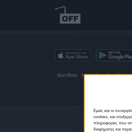
About Offradio
Business Class
Terms & Conditio
Εμείς και οι συνεργ
cookies, και επεξε
πληροφορίες που απο
διαφήμισης και περι