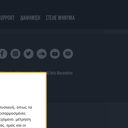
SUPPORT
ΔΙΑΦΗΜΙΣΗ
ΣΤΕΙΛΕ ΜΗΝΥΜΑ
 & developed by
porcupine colors
&
Fotis Alexandrou
 συσκευή, όπως τα
προσαρμοσμένες
ιεχόμενο, μέτρηση
ς, εμείς και οι