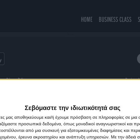
HOME
BUSINESS CLASS
Satisfied
ns
Privacy Policy
Designed
Σεβόμαστε την ιδιωτικότητά σας
άτες μας αποθηκεύουμε και/ή έχουμε πρόσβαση σε πληροφορίες σε μια
ργαζόμαστε προσωπικά δεδομένα, όπως μοναδικοί αναγνωριστικοί και 
στέλλονται από μια συσκευή για εξατομικευμένες διαφημίσεις και περ
εχομένου, έρευνα ακροατηρίου και ανάπτυξη υπηρεσιών.
Με την άδειά σα