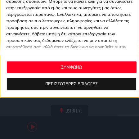
σάρωσης συσκευών. Μπορείτε να κάνετε κλικ για να συναινέσετε
στην επεξεργασία από εμάς και τους συνεργάτες μας όπως
περιγράφεται παραπάνω. Εναλλακτικά, μπορείτε να αποκτήσετε
πρόσβαση σε πιο λεπτομερείς πληροφορίες και να αλλάξετε τις
προτιμήσεις σας πριν συναινέσετε ή να αρνηθείτε να
συναινέσετε.
Λάβετε υπόψη ότι κάποια επεξεργασία των
προσωπικών σας δεδομένων ενδέχεται να μην απαιτεί τη
συγκατάθεσή σας, αλλά έχετε το δικαίωμα να αρνηθείτε αυτήν
την επεξεργασία. Οι προτιμήσεις σας θα ισχύουν μόνο για αυτόν
τον ιστότοπο. Μπορείτε να αλλάξετε τις προτιμήσεις σας ή να
ανακαλέσετε τη συγκατάθεσή σας ανά πάσα στιγμή
ΣΥΜΦΩΝΩ
επιστρέφοντας σε αυτόν τον ιστότοπο και κάνοντας κλικ στο
κουμπί "Απορρήτου" στο κάτω μέρος της ιστοσελίδας.
ΠΕΡΙΣΣΟΤΕΡΕΣ ΕΠΙΛΟΓΕΣ
LISTEN LIVE