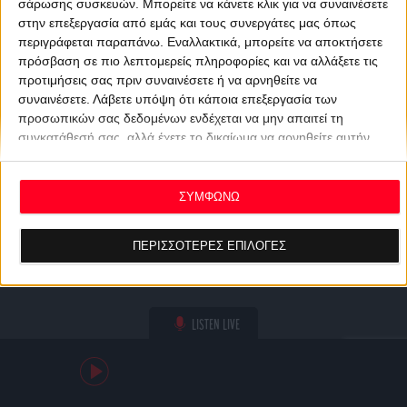
σάρωσης συσκευών. Μπορείτε να κάνετε κλικ για να συναινέσετε
στην επεξεργασία από εμάς και τους συνεργάτες μας όπως
περιγράφεται παραπάνω. Εναλλακτικά, μπορείτε να αποκτήσετε
πρόσβαση σε πιο λεπτομερείς πληροφορίες και να αλλάξετε τις
προτιμήσεις σας πριν συναινέσετε ή να αρνηθείτε να
συναινέσετε.
Λάβετε υπόψη ότι κάποια επεξεργασία των
προσωπικών σας δεδομένων ενδέχεται να μην απαιτεί τη
συγκατάθεσή σας, αλλά έχετε το δικαίωμα να αρνηθείτε αυτήν
την επεξεργασία. Οι προτιμήσεις σας θα ισχύουν μόνο για αυτόν
τον ιστότοπο. Μπορείτε να αλλάξετε τις προτιμήσεις σας ή να
ανακαλέσετε τη συγκατάθεσή σας ανά πάσα στιγμή
ΣΥΜΦΩΝΩ
επιστρέφοντας σε αυτόν τον ιστότοπο και κάνοντας κλικ στο
κουμπί "Απορρήτου" στο κάτω μέρος της ιστοσελίδας.
ΠΕΡΙΣΣΟΤΕΡΕΣ ΕΠΙΛΟΓΕΣ
LISTEN LIVE