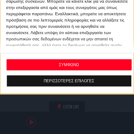
σάρωσης συσκευών. Μπορείτε να κάνετε κλικ για να συναινέσετε
στην επεξεργασία από εμάς και τους συνεργάτες μας όπως
περιγράφεται παραπάνω. Εναλλακτικά, μπορείτε να αποκτήσετε
πρόσβαση σε πιο λεπτομερείς πληροφορίες και να αλλάξετε τις
προτιμήσεις σας πριν συναινέσετε ή να αρνηθείτε να
συναινέσετε.
Λάβετε υπόψη ότι κάποια επεξεργασία των
προσωπικών σας δεδομένων ενδέχεται να μην απαιτεί τη
συγκατάθεσή σας, αλλά έχετε το δικαίωμα να αρνηθείτε αυτήν
την επεξεργασία. Οι προτιμήσεις σας θα ισχύουν μόνο για αυτόν
τον ιστότοπο. Μπορείτε να αλλάξετε τις προτιμήσεις σας ή να
ανακαλέσετε τη συγκατάθεσή σας ανά πάσα στιγμή
ΣΥΜΦΩΝΩ
επιστρέφοντας σε αυτόν τον ιστότοπο και κάνοντας κλικ στο
κουμπί "Απορρήτου" στο κάτω μέρος της ιστοσελίδας.
ΠΕΡΙΣΣΟΤΕΡΕΣ ΕΠΙΛΟΓΕΣ
LISTEN LIVE