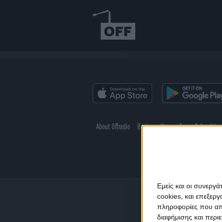
About Offradio
Business Class
Terms & Conditio
Εμείς και οι συνεργ
cookies, και επεξε
πληροφορίες που απο
διαφήμισης και περι