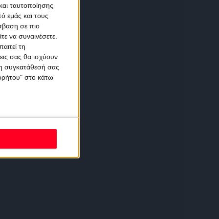
και ταυτοποίησης
ό εμάς και τους
σβαση σε πιο
τε να συναινέσετε.
αιτεί τη
εις σας θα ισχύουν
 τη συγκατάθεσή σας
ορρήτου" στο κάτω