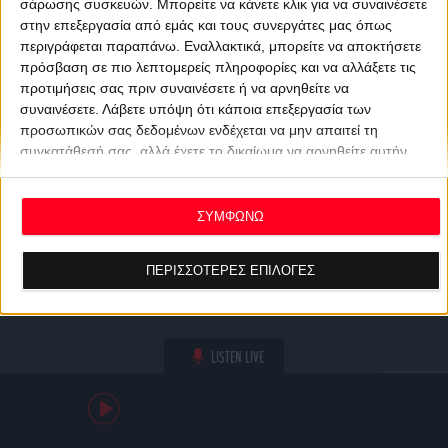
σάρωσης συσκευών. Μπορείτε να κάνετε κλικ για να συναινέσετε
στην επεξεργασία από εμάς και τους συνεργάτες μας όπως
περιγράφεται παραπάνω. Εναλλακτικά, μπορείτε να αποκτήσετε
πρόσβαση σε πιο λεπτομερείς πληροφορίες και να αλλάξετε τις
προτιμήσεις σας πριν συναινέσετε ή να αρνηθείτε να
συναινέσετε.
Λάβετε υπόψη ότι κάποια επεξεργασία των
προσωπικών σας δεδομένων ενδέχεται να μην απαιτεί τη
συγκατάθεσή σας, αλλά έχετε το δικαίωμα να αρνηθείτε αυτήν
την επεξεργασία. Οι προτιμήσεις σας θα ισχύουν μόνο για αυτόν
τον ιστότοπο. Μπορείτε να αλλάξετε τις προτιμήσεις σας ή να
ανακαλέσετε τη συγκατάθεσή σας ανά πάσα στιγμή
ΣΥΜΦΩΝΩ
επιστρέφοντας σε αυτόν τον ιστότοπο και κάνοντας κλικ στο
κουμπί "Απορρήτου" στο κάτω μέρος της ιστοσελίδας.
ΠΕΡΙΣΣΟΤΕΡΕΣ ΕΠΙΛΟΓΕΣ
LISTEN LIVE