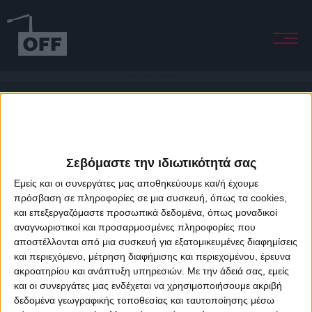
Shadows (Edwin Oosterwal Dub)
Σεβόμαστε την ιδιωτικότητά σας
Εμείς και οι συνεργάτες μας αποθηκεύουμε και/ή έχουμε
πρόσβαση σε πληροφορίες σε μια συσκευή, όπως τα cookies,
και επεξεργαζόμαστε προσωπικά δεδομένα, όπως μοναδικοί
About Offradio
Business Class
Terms & Conditions
Privacy Policy
αναγνωριστικοί και προσαρμοσμένες πληροφορίες που
Designed & developed by
porcupine colors
&
Fotis Alexandrou
αποστέλλονται από μια συσκευή για εξατομικευμένες διαφημίσεις
και περιεχόμενο, μέτρηση διαφήμισης και περιεχομένου, έρευνα
ακροατηρίου και ανάπτυξη υπηρεσιών.
Με την άδειά σας, εμείς
και οι συνεργάτες μας ενδέχεται να χρησιμοποιήσουμε ακριβή
δεδομένα γεωγραφικής τοποθεσίας και ταυτοποίησης μέσω