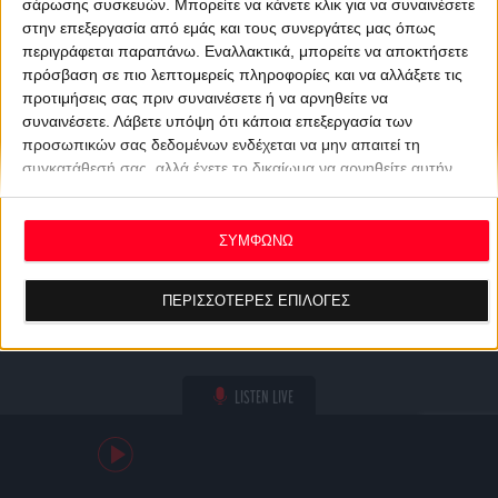
σάρωσης συσκευών. Μπορείτε να κάνετε κλικ για να συναινέσετε
στην επεξεργασία από εμάς και τους συνεργάτες μας όπως
περιγράφεται παραπάνω. Εναλλακτικά, μπορείτε να αποκτήσετε
πρόσβαση σε πιο λεπτομερείς πληροφορίες και να αλλάξετε τις
προτιμήσεις σας πριν συναινέσετε ή να αρνηθείτε να
συναινέσετε.
Λάβετε υπόψη ότι κάποια επεξεργασία των
προσωπικών σας δεδομένων ενδέχεται να μην απαιτεί τη
συγκατάθεσή σας, αλλά έχετε το δικαίωμα να αρνηθείτε αυτήν
την επεξεργασία. Οι προτιμήσεις σας θα ισχύουν μόνο για αυτόν
τον ιστότοπο. Μπορείτε να αλλάξετε τις προτιμήσεις σας ή να
ανακαλέσετε τη συγκατάθεσή σας ανά πάσα στιγμή
ΣΥΜΦΩΝΩ
επιστρέφοντας σε αυτόν τον ιστότοπο και κάνοντας κλικ στο
κουμπί "Απορρήτου" στο κάτω μέρος της ιστοσελίδας.
ΠΕΡΙΣΣΟΤΕΡΕΣ ΕΠΙΛΟΓΕΣ
LISTEN LIVE