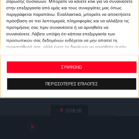
σάρωσης συσκευών. Μπορείτε να κάνετε κλικ για να συναινέσετε
στην επεξεργασία από εμάς και τους συνεργάτες μας όπως
περιγράφεται παραπάνω. Εναλλακτικά, μπορείτε να αποκτήσετε
πρόσβαση σε πιο λεπτομερείς πληροφορίες και να αλλάξετε τις
προτιμήσεις σας πριν συναινέσετε ή να αρνηθείτε να
συναινέσετε.
Λάβετε υπόψη ότι κάποια επεξεργασία των
προσωπικών σας δεδομένων ενδέχεται να μην απαιτεί τη
συγκατάθεσή σας, αλλά έχετε το δικαίωμα να αρνηθείτε αυτήν
την επεξεργασία. Οι προτιμήσεις σας θα ισχύουν μόνο για αυτόν
τον ιστότοπο. Μπορείτε να αλλάξετε τις προτιμήσεις σας ή να
ανακαλέσετε τη συγκατάθεσή σας ανά πάσα στιγμή
ΣΥΜΦΩΝΩ
επιστρέφοντας σε αυτόν τον ιστότοπο και κάνοντας κλικ στο
κουμπί "Απορρήτου" στο κάτω μέρος της ιστοσελίδας.
ΠΕΡΙΣΣΟΤΕΡΕΣ ΕΠΙΛΟΓΕΣ
LISTEN LIVE