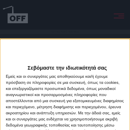
She Is Gone (Kraak & Smaak Remix)
Σεβόμαστε την ιδιωτικότητά σας
Εμείς και οι συνεργάτες μας αποθηκεύουμε και/ή έχουμε
πρόσβαση σε πληροφορίες σε μια συσκευή, όπως τα cookies,
και επεξεργαζόμαστε προσωπικά δεδομένα, όπως μοναδικοί
About Offradio
Business Class
Terms & Conditions
Privacy Policy
αναγνωριστικοί και προσαρμοσμένες πληροφορίες που
Designed & developed by
porcupine colors
&
Fotis Alexandrou
αποστέλλονται από μια συσκευή για εξατομικευμένες διαφημίσεις
και περιεχόμενο, μέτρηση διαφήμισης και περιεχομένου, έρευνα
ακροατηρίου και ανάπτυξη υπηρεσιών.
Με την άδειά σας, εμείς
και οι συνεργάτες μας ενδέχεται να χρησιμοποιήσουμε ακριβή
δεδομένα γεωγραφικής τοποθεσίας και ταυτοποίησης μέσω