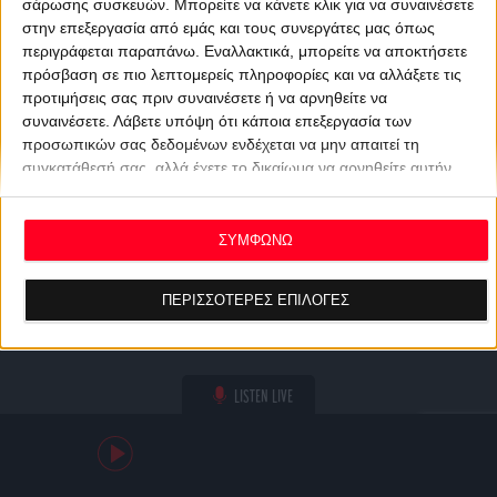
σάρωσης συσκευών. Μπορείτε να κάνετε κλικ για να συναινέσετε
στην επεξεργασία από εμάς και τους συνεργάτες μας όπως
περιγράφεται παραπάνω. Εναλλακτικά, μπορείτε να αποκτήσετε
πρόσβαση σε πιο λεπτομερείς πληροφορίες και να αλλάξετε τις
προτιμήσεις σας πριν συναινέσετε ή να αρνηθείτε να
συναινέσετε.
Λάβετε υπόψη ότι κάποια επεξεργασία των
προσωπικών σας δεδομένων ενδέχεται να μην απαιτεί τη
συγκατάθεσή σας, αλλά έχετε το δικαίωμα να αρνηθείτε αυτήν
την επεξεργασία. Οι προτιμήσεις σας θα ισχύουν μόνο για αυτόν
τον ιστότοπο. Μπορείτε να αλλάξετε τις προτιμήσεις σας ή να
ανακαλέσετε τη συγκατάθεσή σας ανά πάσα στιγμή
ΣΥΜΦΩΝΩ
επιστρέφοντας σε αυτόν τον ιστότοπο και κάνοντας κλικ στο
κουμπί "Απορρήτου" στο κάτω μέρος της ιστοσελίδας.
ΠΕΡΙΣΣΟΤΕΡΕΣ ΕΠΙΛΟΓΕΣ
LISTEN LIVE