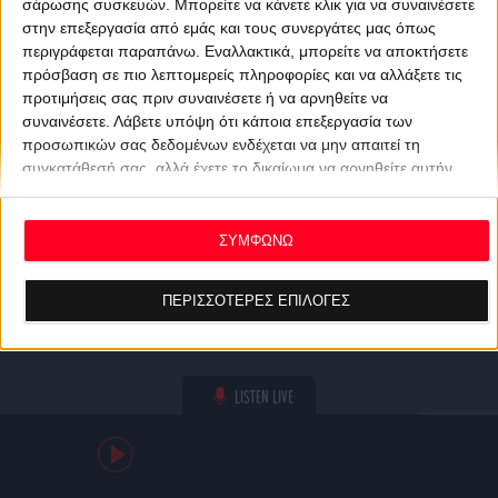
σάρωσης συσκευών. Μπορείτε να κάνετε κλικ για να συναινέσετε
στην επεξεργασία από εμάς και τους συνεργάτες μας όπως
περιγράφεται παραπάνω. Εναλλακτικά, μπορείτε να αποκτήσετε
πρόσβαση σε πιο λεπτομερείς πληροφορίες και να αλλάξετε τις
προτιμήσεις σας πριν συναινέσετε ή να αρνηθείτε να
συναινέσετε.
Λάβετε υπόψη ότι κάποια επεξεργασία των
προσωπικών σας δεδομένων ενδέχεται να μην απαιτεί τη
συγκατάθεσή σας, αλλά έχετε το δικαίωμα να αρνηθείτε αυτήν
την επεξεργασία. Οι προτιμήσεις σας θα ισχύουν μόνο για αυτόν
τον ιστότοπο. Μπορείτε να αλλάξετε τις προτιμήσεις σας ή να
ανακαλέσετε τη συγκατάθεσή σας ανά πάσα στιγμή
ΣΥΜΦΩΝΩ
επιστρέφοντας σε αυτόν τον ιστότοπο και κάνοντας κλικ στο
κουμπί "Απορρήτου" στο κάτω μέρος της ιστοσελίδας.
ΠΕΡΙΣΣΟΤΕΡΕΣ ΕΠΙΛΟΓΕΣ
LISTEN LIVE