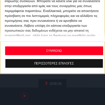
σάρωσης συσκευών. Μπορείτε να κάνετε κλικ για να συναινέσετε
στην επεξεργασία από εμάς και τους συνεργάτες μας όπως
περιγράφεται παραπάνω. Εναλλακτικά, μπορείτε να αποκτήσετε
πρόσβαση σε πιο λεπτομερείς πληροφορίες και να αλλάξετε τις
προτιμήσεις σας πριν συναινέσετε ή να αρνηθείτε να
συναινέσετε.
Λάβετε υπόψη ότι κάποια επεξεργασία των
προσωπικών σας δεδομένων ενδέχεται να μην απαιτεί τη
συγκατάθεσή σας, αλλά έχετε το δικαίωμα να αρνηθείτε αυτήν
την επεξεργασία. Οι προτιμήσεις σας θα ισχύουν μόνο για αυτόν
τον ιστότοπο. Μπορείτε να αλλάξετε τις προτιμήσεις σας ή να
ανακαλέσετε τη συγκατάθεσή σας ανά πάσα στιγμή
ΣΥΜΦΩΝΩ
επιστρέφοντας σε αυτόν τον ιστότοπο και κάνοντας κλικ στο
κουμπί "Απορρήτου" στο κάτω μέρος της ιστοσελίδας.
ΠΕΡΙΣΣΟΤΕΡΕΣ ΕΠΙΛΟΓΕΣ
LISTEN LIVE