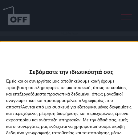
So Good (feat. Kuuda)
Σεβόμαστε την ιδιωτικότητά σας
Εμείς και οι συνεργάτες μας αποθηκεύουμε και/ή έχουμε
πρόσβαση σε πληροφορίες σε μια συσκευή, όπως τα cookies,
και επεξεργαζόμαστε προσωπικά δεδομένα, όπως μοναδικοί
About Offradio
Business Class
Terms & Conditions
Privacy Policy
αναγνωριστικοί και προσαρμοσμένες πληροφορίες που
Designed & developed by
porcupine colors
&
Fotis Alexandrou
αποστέλλονται από μια συσκευή για εξατομικευμένες διαφημίσεις
και περιεχόμενο, μέτρηση διαφήμισης και περιεχομένου, έρευνα
ακροατηρίου και ανάπτυξη υπηρεσιών.
Με την άδειά σας, εμείς
και οι συνεργάτες μας ενδέχεται να χρησιμοποιήσουμε ακριβή
δεδομένα γεωγραφικής τοποθεσίας και ταυτοποίησης μέσω