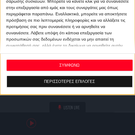
σάρωσης συσκευών. Μπορείτε να κάνετε κλικ για να συναινέσετε
στην επεξεργασία από εμάς και τους συνεργάτες μας όπως
περιγράφεται παραπάνω. Εναλλακτικά, μπορείτε να αποκτήσετε
πρόσβαση σε πιο λεπτομερείς πληροφορίες και να αλλάξετε τις
προτιμήσεις σας πριν συναινέσετε ή να αρνηθείτε να
συναινέσετε.
Λάβετε υπόψη ότι κάποια επεξεργασία των
προσωπικών σας δεδομένων ενδέχεται να μην απαιτεί τη
συγκατάθεσή σας, αλλά έχετε το δικαίωμα να αρνηθείτε αυτήν
την επεξεργασία. Οι προτιμήσεις σας θα ισχύουν μόνο για αυτόν
τον ιστότοπο. Μπορείτε να αλλάξετε τις προτιμήσεις σας ή να
ανακαλέσετε τη συγκατάθεσή σας ανά πάσα στιγμή
ΣΥΜΦΩΝΩ
επιστρέφοντας σε αυτόν τον ιστότοπο και κάνοντας κλικ στο
κουμπί "Απορρήτου" στο κάτω μέρος της ιστοσελίδας.
ΠΕΡΙΣΣΟΤΕΡΕΣ ΕΠΙΛΟΓΕΣ
LISTEN LIVE