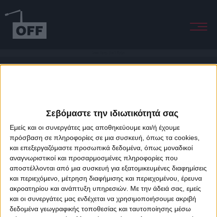
Some Things Don't Matter
Σεβόμαστε την ιδιωτικότητά σας
Εμείς και οι συνεργάτες μας αποθηκεύουμε και/ή έχουμε
πρόσβαση σε πληροφορίες σε μια συσκευή, όπως τα cookies,
και επεξεργαζόμαστε προσωπικά δεδομένα, όπως μοναδικοί
About Offradio
Business Class
Terms & Conditions
Privacy Policy
αναγνωριστικοί και προσαρμοσμένες πληροφορίες που
Designed & developed by
porcupine colors
&
Fotis Alexandrou
αποστέλλονται από μια συσκευή για εξατομικευμένες διαφημίσεις
και περιεχόμενο, μέτρηση διαφήμισης και περιεχομένου, έρευνα
ακροατηρίου και ανάπτυξη υπηρεσιών.
Με την άδειά σας, εμείς
και οι συνεργάτες μας ενδέχεται να χρησιμοποιήσουμε ακριβή
δεδομένα γεωγραφικής τοποθεσίας και ταυτοποίησης μέσω