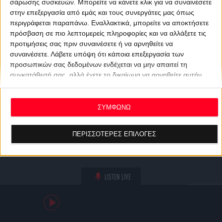
σάρωσης συσκευών. Μπορείτε να κάνετε κλικ για να συναινέσετε
στην επεξεργασία από εμάς και τους συνεργάτες μας όπως
περιγράφεται παραπάνω. Εναλλακτικά, μπορείτε να αποκτήσετε
πρόσβαση σε πιο λεπτομερείς πληροφορίες και να αλλάξετε τις
προτιμήσεις σας πριν συναινέσετε ή να αρνηθείτε να
συναινέσετε.
Λάβετε υπόψη ότι κάποια επεξεργασία των
προσωπικών σας δεδομένων ενδέχεται να μην απαιτεί τη
συγκατάθεσή σας, αλλά έχετε το δικαίωμα να αρνηθείτε αυτήν
την επεξεργασία. Οι προτιμήσεις σας θα ισχύουν μόνο για αυτόν
τον ιστότοπο. Μπορείτε να αλλάξετε τις προτιμήσεις σας ή να
ανακαλέσετε τη συγκατάθεσή σας ανά πάσα στιγμή
ΣΥΜΦΩΝΩ
επιστρέφοντας σε αυτόν τον ιστότοπο και κάνοντας κλικ στο
κουμπί "Απορρήτου" στο κάτω μέρος της ιστοσελίδας.
ΠΕΡΙΣΣΟΤΕΡΕΣ ΕΠΙΛΟΓΕΣ
LISTEN LIVE