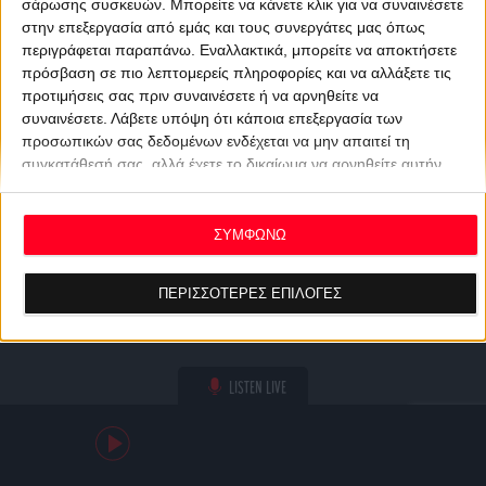
σάρωσης συσκευών. Μπορείτε να κάνετε κλικ για να συναινέσετε
στην επεξεργασία από εμάς και τους συνεργάτες μας όπως
περιγράφεται παραπάνω. Εναλλακτικά, μπορείτε να αποκτήσετε
πρόσβαση σε πιο λεπτομερείς πληροφορίες και να αλλάξετε τις
προτιμήσεις σας πριν συναινέσετε ή να αρνηθείτε να
συναινέσετε.
Λάβετε υπόψη ότι κάποια επεξεργασία των
προσωπικών σας δεδομένων ενδέχεται να μην απαιτεί τη
συγκατάθεσή σας, αλλά έχετε το δικαίωμα να αρνηθείτε αυτήν
την επεξεργασία. Οι προτιμήσεις σας θα ισχύουν μόνο για αυτόν
τον ιστότοπο. Μπορείτε να αλλάξετε τις προτιμήσεις σας ή να
ανακαλέσετε τη συγκατάθεσή σας ανά πάσα στιγμή
ΣΥΜΦΩΝΩ
επιστρέφοντας σε αυτόν τον ιστότοπο και κάνοντας κλικ στο
κουμπί "Απορρήτου" στο κάτω μέρος της ιστοσελίδας.
ΠΕΡΙΣΣΟΤΕΡΕΣ ΕΠΙΛΟΓΕΣ
LISTEN LIVE