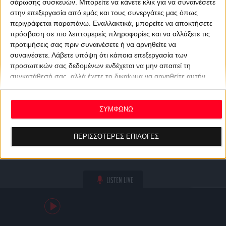
σάρωσης συσκευών. Μπορείτε να κάνετε κλικ για να συναινέσετε
στην επεξεργασία από εμάς και τους συνεργάτες μας όπως
περιγράφεται παραπάνω. Εναλλακτικά, μπορείτε να αποκτήσετε
πρόσβαση σε πιο λεπτομερείς πληροφορίες και να αλλάξετε τις
προτιμήσεις σας πριν συναινέσετε ή να αρνηθείτε να
συναινέσετε.
Λάβετε υπόψη ότι κάποια επεξεργασία των
προσωπικών σας δεδομένων ενδέχεται να μην απαιτεί τη
συγκατάθεσή σας, αλλά έχετε το δικαίωμα να αρνηθείτε αυτήν
την επεξεργασία. Οι προτιμήσεις σας θα ισχύουν μόνο για αυτόν
τον ιστότοπο. Μπορείτε να αλλάξετε τις προτιμήσεις σας ή να
ανακαλέσετε τη συγκατάθεσή σας ανά πάσα στιγμή
ΣΥΜΦΩΝΩ
επιστρέφοντας σε αυτόν τον ιστότοπο και κάνοντας κλικ στο
κουμπί "Απορρήτου" στο κάτω μέρος της ιστοσελίδας.
ΠΕΡΙΣΣΟΤΕΡΕΣ ΕΠΙΛΟΓΕΣ
LISTEN LIVE