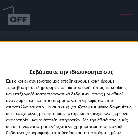
Something Wicked This Way Comes
Σεβόμαστε την ιδιωτικότητά σας
Εμείς και οι συνεργάτες μας αποθηκεύουμε και/ή έχουμε
πρόσβαση σε πληροφορίες σε μια συσκευή, όπως τα cookies,
και επεξεργαζόμαστε προσωπικά δεδομένα, όπως μοναδικοί
About Offradio
Business Class
Terms & Conditions
Privacy Policy
αναγνωριστικοί και προσαρμοσμένες πληροφορίες που
Designed & developed by
porcupine colors
&
Fotis Alexandrou
αποστέλλονται από μια συσκευή για εξατομικευμένες διαφημίσεις
και περιεχόμενο, μέτρηση διαφήμισης και περιεχομένου, έρευνα
ακροατηρίου και ανάπτυξη υπηρεσιών.
Με την άδειά σας, εμείς
και οι συνεργάτες μας ενδέχεται να χρησιμοποιήσουμε ακριβή
δεδομένα γεωγραφικής τοποθεσίας και ταυτοποίησης μέσω