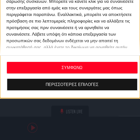
σάρωσης συσκευών. Μπορείτε να κάνετε κλικ για να συναινέσετε
στην επεξεργασία από εμάς και τους συνεργάτες μας όπως
περιγράφεται παραπάνω. Εναλλακτικά, μπορείτε να αποκτήσετε
πρόσβαση σε πιο λεπτομερείς πληροφορίες και να αλλάξετε τις
προτιμήσεις σας πριν συναινέσετε ή να αρνηθείτε να
συναινέσετε.
Λάβετε υπόψη ότι κάποια επεξεργασία των
προσωπικών σας δεδομένων ενδέχεται να μην απαιτεί τη
συγκατάθεσή σας, αλλά έχετε το δικαίωμα να αρνηθείτε αυτήν
την επεξεργασία. Οι προτιμήσεις σας θα ισχύουν μόνο για αυτόν
τον ιστότοπο. Μπορείτε να αλλάξετε τις προτιμήσεις σας ή να
ανακαλέσετε τη συγκατάθεσή σας ανά πάσα στιγμή
ΣΥΜΦΩΝΩ
επιστρέφοντας σε αυτόν τον ιστότοπο και κάνοντας κλικ στο
κουμπί "Απορρήτου" στο κάτω μέρος της ιστοσελίδας.
ΠΕΡΙΣΣΟΤΕΡΕΣ ΕΠΙΛΟΓΕΣ
LISTEN LIVE