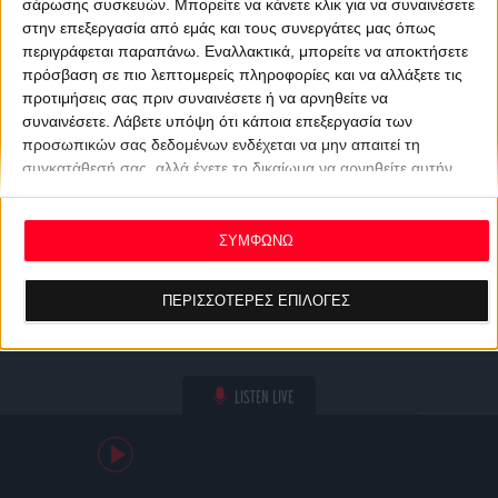
σάρωσης συσκευών. Μπορείτε να κάνετε κλικ για να συναινέσετε
στην επεξεργασία από εμάς και τους συνεργάτες μας όπως
περιγράφεται παραπάνω. Εναλλακτικά, μπορείτε να αποκτήσετε
πρόσβαση σε πιο λεπτομερείς πληροφορίες και να αλλάξετε τις
προτιμήσεις σας πριν συναινέσετε ή να αρνηθείτε να
συναινέσετε.
Λάβετε υπόψη ότι κάποια επεξεργασία των
προσωπικών σας δεδομένων ενδέχεται να μην απαιτεί τη
συγκατάθεσή σας, αλλά έχετε το δικαίωμα να αρνηθείτε αυτήν
την επεξεργασία. Οι προτιμήσεις σας θα ισχύουν μόνο για αυτόν
τον ιστότοπο. Μπορείτε να αλλάξετε τις προτιμήσεις σας ή να
ανακαλέσετε τη συγκατάθεσή σας ανά πάσα στιγμή
ΣΥΜΦΩΝΩ
επιστρέφοντας σε αυτόν τον ιστότοπο και κάνοντας κλικ στο
κουμπί "Απορρήτου" στο κάτω μέρος της ιστοσελίδας.
ΠΕΡΙΣΣΟΤΕΡΕΣ ΕΠΙΛΟΓΕΣ
LISTEN LIVE