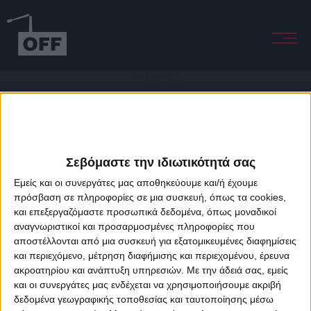
Soothe (Chicane Jazz Mix)
Σεβόμαστε την ιδιωτικότητά σας
Εμείς και οι συνεργάτες μας αποθηκεύουμε και/ή έχουμε
πρόσβαση σε πληροφορίες σε μια συσκευή, όπως τα cookies,
και επεξεργαζόμαστε προσωπικά δεδομένα, όπως μοναδικοί
About Offradio
Business Class
Terms & Conditions
Privacy Policy
αναγνωριστικοί και προσαρμοσμένες πληροφορίες που
Designed & developed by
porcupine colors
&
Fotis Alexandrou
αποστέλλονται από μια συσκευή για εξατομικευμένες διαφημίσεις
και περιεχόμενο, μέτρηση διαφήμισης και περιεχομένου, έρευνα
ακροατηρίου και ανάπτυξη υπηρεσιών.
Με την άδειά σας, εμείς
και οι συνεργάτες μας ενδέχεται να χρησιμοποιήσουμε ακριβή
δεδομένα γεωγραφικής τοποθεσίας και ταυτοποίησης μέσω