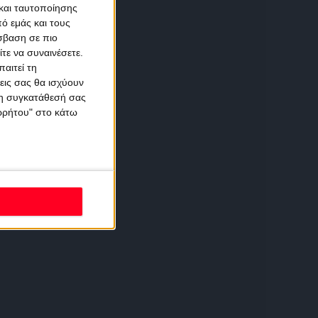
και ταυτοποίησης
ό εμάς και τους
σβαση σε πιο
τε να συναινέσετε.
αιτεί τη
εις σας θα ισχύουν
 τη συγκατάθεσή σας
ορρήτου" στο κάτω