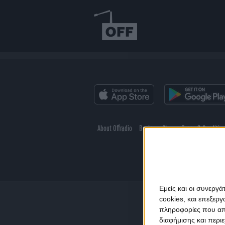
About Offradio
Business Class
Terms & Conditio
Εμείς και οι συνεργ
cookies, και επεξε
πληροφορίες που απο
διαφήμισης και περι