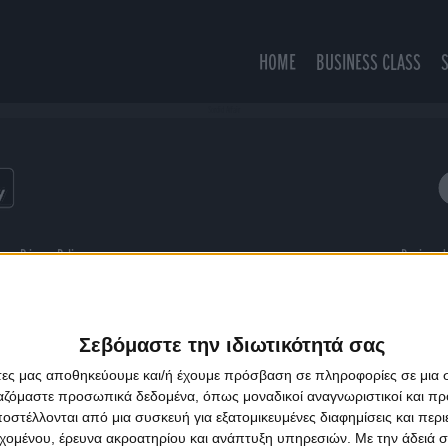
HOME
BUSINESS CLASS
Sordid Affair
ns
Privacy Policy
Designed
Σεβόμαστε την ιδιωτικότητά σας
άτες μας αποθηκεύουμε και/ή έχουμε πρόσβαση σε πληροφορίες σε μια
ργαζόμαστε προσωπικά δεδομένα, όπως μοναδικοί αναγνωριστικοί και 
στέλλονται από μια συσκευή για εξατομικευμένες διαφημίσεις και περ
εχομένου, έρευνα ακροατηρίου και ανάπτυξη υπηρεσιών.
Με την άδειά σα