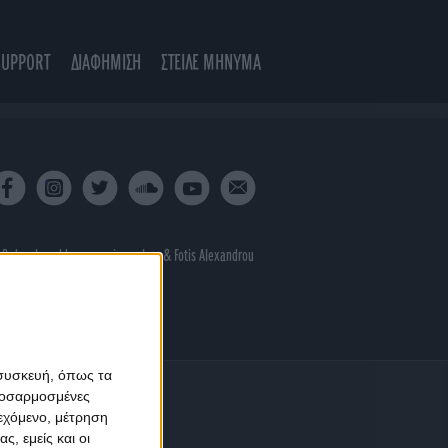
SUPPORT
ΔΙΑΦΗΜΙΣΗ
ΣΤΕΙΛΕ ΜΗΝΥΜΑ
 & developed by
porcupine colors
&
Fotis Alexandrou
 συσκευή, όπως τα
προσαρμοσμένες
ιεχόμενο, μέτρηση
ς, εμείς και οι