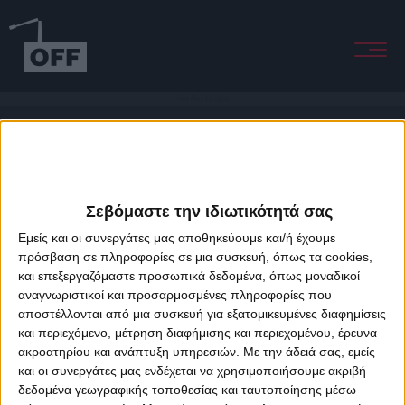
Sorry About the Carpet
Σεβόμαστε την ιδιωτικότητά σας
Εμείς και οι συνεργάτες μας αποθηκεύουμε και/ή έχουμε
πρόσβαση σε πληροφορίες σε μια συσκευή, όπως τα cookies,
και επεξεργαζόμαστε προσωπικά δεδομένα, όπως μοναδικοί
About Offradio
Business Class
Terms & Conditions
Privacy Policy
αναγνωριστικοί και προσαρμοσμένες πληροφορίες που
Designed & developed by
porcupine colors
&
Fotis Alexandrou
αποστέλλονται από μια συσκευή για εξατομικευμένες διαφημίσεις
και περιεχόμενο, μέτρηση διαφήμισης και περιεχομένου, έρευνα
ακροατηρίου και ανάπτυξη υπηρεσιών.
Με την άδειά σας, εμείς
και οι συνεργάτες μας ενδέχεται να χρησιμοποιήσουμε ακριβή
δεδομένα γεωγραφικής τοποθεσίας και ταυτοποίησης μέσω