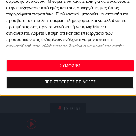
σάρωσης συσκευών. Μπορείτε να κάνετε κλικ για να συναινέσετε
στην επεξεργασία από εμάς και τους συνεργάτες μας όπως
περιγράφεται παραπάνω. Εναλλακτικά, μπορείτε να αποκτήσετε
πρόσβαση σε πιο λεπτομερείς πληροφορίες και να αλλάξετε τις
προτιμήσεις σας πριν συναινέσετε ή να αρνηθείτε να
συναινέσετε.
Λάβετε υπόψη ότι κάποια επεξεργασία των
προσωπικών σας δεδομένων ενδέχεται να μην απαιτεί τη
συγκατάθεσή σας, αλλά έχετε το δικαίωμα να αρνηθείτε αυτήν
την επεξεργασία. Οι προτιμήσεις σας θα ισχύουν μόνο για αυτόν
τον ιστότοπο. Μπορείτε να αλλάξετε τις προτιμήσεις σας ή να
ανακαλέσετε τη συγκατάθεσή σας ανά πάσα στιγμή
ΣΥΜΦΩΝΩ
επιστρέφοντας σε αυτόν τον ιστότοπο και κάνοντας κλικ στο
κουμπί "Απορρήτου" στο κάτω μέρος της ιστοσελίδας.
ΠΕΡΙΣΣΟΤΕΡΕΣ ΕΠΙΛΟΓΕΣ
LISTEN LIVE