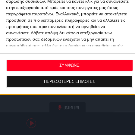
σάρωσης συσκευών. Μπορείτε να κάνετε κλικ για να συναινέσετε
στην επεξεργασία από εμάς και τους συνεργάτες μας όπως
περιγράφεται παραπάνω. Εναλλακτικά, μπορείτε να αποκτήσετε
πρόσβαση σε πιο λεπτομερείς πληροφορίες και να αλλάξετε τις
προτιμήσεις σας πριν συναινέσετε ή να αρνηθείτε να
συναινέσετε.
Λάβετε υπόψη ότι κάποια επεξεργασία των
προσωπικών σας δεδομένων ενδέχεται να μην απαιτεί τη
συγκατάθεσή σας, αλλά έχετε το δικαίωμα να αρνηθείτε αυτήν
την επεξεργασία. Οι προτιμήσεις σας θα ισχύουν μόνο για αυτόν
τον ιστότοπο. Μπορείτε να αλλάξετε τις προτιμήσεις σας ή να
ανακαλέσετε τη συγκατάθεσή σας ανά πάσα στιγμή
ΣΥΜΦΩΝΩ
επιστρέφοντας σε αυτόν τον ιστότοπο και κάνοντας κλικ στο
κουμπί "Απορρήτου" στο κάτω μέρος της ιστοσελίδας.
ΠΕΡΙΣΣΟΤΕΡΕΣ ΕΠΙΛΟΓΕΣ
LISTEN LIVE