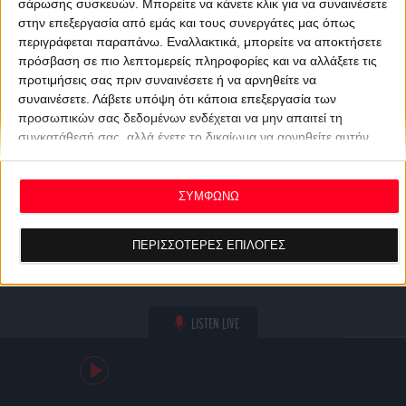
σάρωσης συσκευών. Μπορείτε να κάνετε κλικ για να συναινέσετε
στην επεξεργασία από εμάς και τους συνεργάτες μας όπως
περιγράφεται παραπάνω. Εναλλακτικά, μπορείτε να αποκτήσετε
πρόσβαση σε πιο λεπτομερείς πληροφορίες και να αλλάξετε τις
προτιμήσεις σας πριν συναινέσετε ή να αρνηθείτε να
συναινέσετε.
Λάβετε υπόψη ότι κάποια επεξεργασία των
προσωπικών σας δεδομένων ενδέχεται να μην απαιτεί τη
συγκατάθεσή σας, αλλά έχετε το δικαίωμα να αρνηθείτε αυτήν
την επεξεργασία. Οι προτιμήσεις σας θα ισχύουν μόνο για αυτόν
τον ιστότοπο. Μπορείτε να αλλάξετε τις προτιμήσεις σας ή να
ανακαλέσετε τη συγκατάθεσή σας ανά πάσα στιγμή
ΣΥΜΦΩΝΩ
επιστρέφοντας σε αυτόν τον ιστότοπο και κάνοντας κλικ στο
κουμπί "Απορρήτου" στο κάτω μέρος της ιστοσελίδας.
ΠΕΡΙΣΣΟΤΕΡΕΣ ΕΠΙΛΟΓΕΣ
LISTEN LIVE