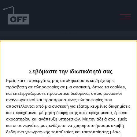
Speak Low (Bent mix)
Σεβόμαστε την ιδιωτικότητά σας
Εμείς και οι συνεργάτες μας αποθηκεύουμε και/ή έχουμε
πρόσβαση σε πληροφορίες σε μια συσκευή, όπως τα cookies,
και επεξεργαζόμαστε προσωπικά δεδομένα, όπως μοναδικοί
About Offradio
Business Class
Terms & Conditions
Privacy Policy
αναγνωριστικοί και προσαρμοσμένες πληροφορίες που
Designed & developed by
porcupine colors
&
Fotis Alexandrou
αποστέλλονται από μια συσκευή για εξατομικευμένες διαφημίσεις
και περιεχόμενο, μέτρηση διαφήμισης και περιεχομένου, έρευνα
ακροατηρίου και ανάπτυξη υπηρεσιών.
Με την άδειά σας, εμείς
και οι συνεργάτες μας ενδέχεται να χρησιμοποιήσουμε ακριβή
δεδομένα γεωγραφικής τοποθεσίας και ταυτοποίησης μέσω