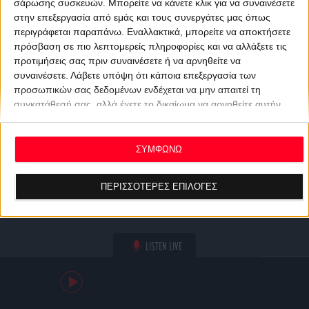
σάρωσης συσκευών. Μπορείτε να κάνετε κλικ για να συναινέσετε
στην επεξεργασία από εμάς και τους συνεργάτες μας όπως
περιγράφεται παραπάνω. Εναλλακτικά, μπορείτε να αποκτήσετε
πρόσβαση σε πιο λεπτομερείς πληροφορίες και να αλλάξετε τις
προτιμήσεις σας πριν συναινέσετε ή να αρνηθείτε να
συναινέσετε.
Λάβετε υπόψη ότι κάποια επεξεργασία των
προσωπικών σας δεδομένων ενδέχεται να μην απαιτεί τη
συγκατάθεσή σας, αλλά έχετε το δικαίωμα να αρνηθείτε αυτήν
την επεξεργασία. Οι προτιμήσεις σας θα ισχύουν μόνο για αυτόν
τον ιστότοπο. Μπορείτε να αλλάξετε τις προτιμήσεις σας ή να
ανακαλέσετε τη συγκατάθεσή σας ανά πάσα στιγμή
ΣΥΜΦΩΝΩ
επιστρέφοντας σε αυτόν τον ιστότοπο και κάνοντας κλικ στο
κουμπί "Απορρήτου" στο κάτω μέρος της ιστοσελίδας.
ΠΕΡΙΣΣΟΤΕΡΕΣ ΕΠΙΛΟΓΕΣ
LISTEN LIVE