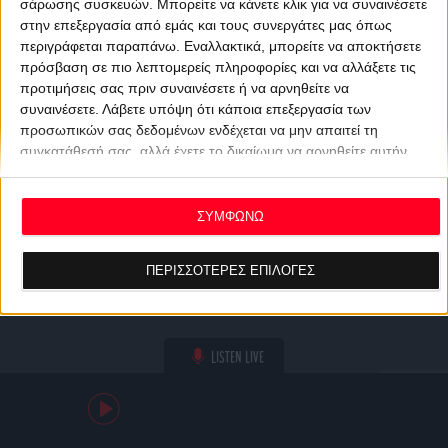
σάρωσης συσκευών. Μπορείτε να κάνετε κλικ για να συναινέσετε
στην επεξεργασία από εμάς και τους συνεργάτες μας όπως
περιγράφεται παραπάνω. Εναλλακτικά, μπορείτε να αποκτήσετε
πρόσβαση σε πιο λεπτομερείς πληροφορίες και να αλλάξετε τις
προτιμήσεις σας πριν συναινέσετε ή να αρνηθείτε να
συναινέσετε.
Λάβετε υπόψη ότι κάποια επεξεργασία των
προσωπικών σας δεδομένων ενδέχεται να μην απαιτεί τη
συγκατάθεσή σας, αλλά έχετε το δικαίωμα να αρνηθείτε αυτήν
την επεξεργασία. Οι προτιμήσεις σας θα ισχύουν μόνο για αυτόν
τον ιστότοπο. Μπορείτε να αλλάξετε τις προτιμήσεις σας ή να
ανακαλέσετε τη συγκατάθεσή σας ανά πάσα στιγμή
ΣΥΜΦΩΝΩ
επιστρέφοντας σε αυτόν τον ιστότοπο και κάνοντας κλικ στο
κουμπί "Απορρήτου" στο κάτω μέρος της ιστοσελίδας.
ΠΕΡΙΣΣΟΤΕΡΕΣ ΕΠΙΛΟΓΕΣ
LISTEN LIVE