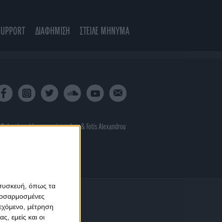
SUPPORT
ΔΙΑΦΗΜΙΣΗ
ΣΤΕΙΛΕ ΜΗΝΥΜΑ
 & developed by
porcupine colors
&
Fotis Alexandrou
 συσκευή, όπως τα
προσαρμοσμένες
ιεχόμενο, μέτρηση
ς, εμείς και οι