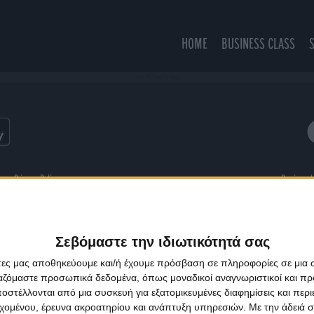
HOME
BUSINESS CLASS
Stars All Seem To Weep
ns
Privacy Policy
Designed
Σεβόμαστε την ιδιωτικότητά σας
άτες μας αποθηκεύουμε και/ή έχουμε πρόσβαση σε πληροφορίες σε μια
ργαζόμαστε προσωπικά δεδομένα, όπως μοναδικοί αναγνωριστικοί και 
στέλλονται από μια συσκευή για εξατομικευμένες διαφημίσεις και περ
εχομένου, έρευνα ακροατηρίου και ανάπτυξη υπηρεσιών.
Με την άδειά σα