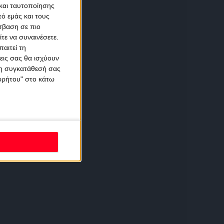
και ταυτοποίησης
ό εμάς και τους
σβαση σε πιο
τε να συναινέσετε.
αιτεί τη
εις σας θα ισχύουν
 τη συγκατάθεσή σας
ορρήτου" στο κάτω