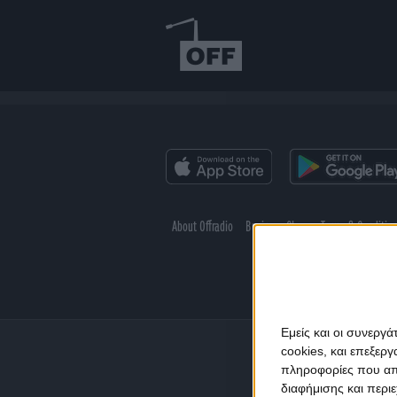
About Offradio
Business Class
Terms & Conditio
Εμείς και οι συνεργ
cookies, και επεξε
πληροφορίες που απο
διαφήμισης και περι