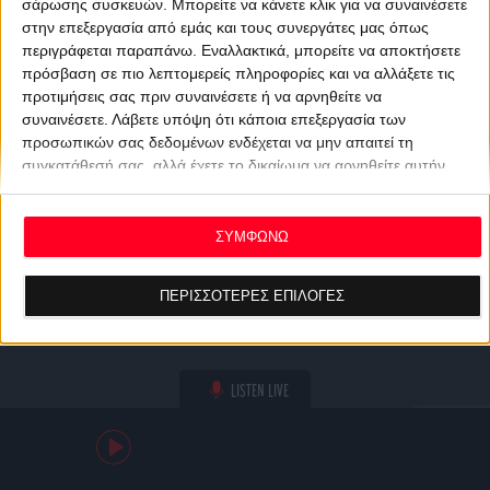
σάρωσης συσκευών. Μπορείτε να κάνετε κλικ για να συναινέσετε
στην επεξεργασία από εμάς και τους συνεργάτες μας όπως
περιγράφεται παραπάνω. Εναλλακτικά, μπορείτε να αποκτήσετε
πρόσβαση σε πιο λεπτομερείς πληροφορίες και να αλλάξετε τις
προτιμήσεις σας πριν συναινέσετε ή να αρνηθείτε να
συναινέσετε.
Λάβετε υπόψη ότι κάποια επεξεργασία των
προσωπικών σας δεδομένων ενδέχεται να μην απαιτεί τη
συγκατάθεσή σας, αλλά έχετε το δικαίωμα να αρνηθείτε αυτήν
την επεξεργασία. Οι προτιμήσεις σας θα ισχύουν μόνο για αυτόν
τον ιστότοπο. Μπορείτε να αλλάξετε τις προτιμήσεις σας ή να
ανακαλέσετε τη συγκατάθεσή σας ανά πάσα στιγμή
ΣΥΜΦΩΝΩ
επιστρέφοντας σε αυτόν τον ιστότοπο και κάνοντας κλικ στο
κουμπί "Απορρήτου" στο κάτω μέρος της ιστοσελίδας.
ΠΕΡΙΣΣΟΤΕΡΕΣ ΕΠΙΛΟΓΕΣ
LISTEN LIVE