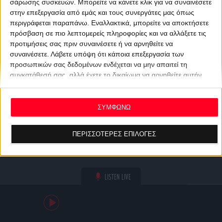
σάρωσης συσκευών. Μπορείτε να κάνετε κλικ για να συναινέσετε
στην επεξεργασία από εμάς και τους συνεργάτες μας όπως
περιγράφεται παραπάνω. Εναλλακτικά, μπορείτε να αποκτήσετε
πρόσβαση σε πιο λεπτομερείς πληροφορίες και να αλλάξετε τις
προτιμήσεις σας πριν συναινέσετε ή να αρνηθείτε να
συναινέσετε.
Λάβετε υπόψη ότι κάποια επεξεργασία των
προσωπικών σας δεδομένων ενδέχεται να μην απαιτεί τη
συγκατάθεσή σας, αλλά έχετε το δικαίωμα να αρνηθείτε αυτήν
την επεξεργασία. Οι προτιμήσεις σας θα ισχύουν μόνο για αυτόν
τον ιστότοπο. Μπορείτε να αλλάξετε τις προτιμήσεις σας ή να
ανακαλέσετε τη συγκατάθεσή σας ανά πάσα στιγμή
ΣΥΜΦΩΝΩ
επιστρέφοντας σε αυτόν τον ιστότοπο και κάνοντας κλικ στο
κουμπί "Απορρήτου" στο κάτω μέρος της ιστοσελίδας.
ΠΕΡΙΣΣΟΤΕΡΕΣ ΕΠΙΛΟΓΕΣ
LISTEN LIVE