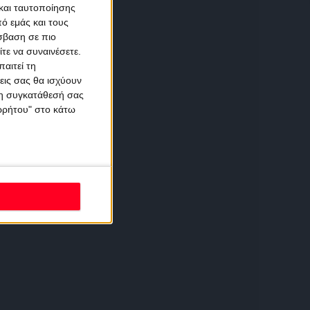
και ταυτοποίησης
ό εμάς και τους
σβαση σε πιο
τε να συναινέσετε.
αιτεί τη
εις σας θα ισχύουν
 τη συγκατάθεσή σας
ορρήτου" στο κάτω