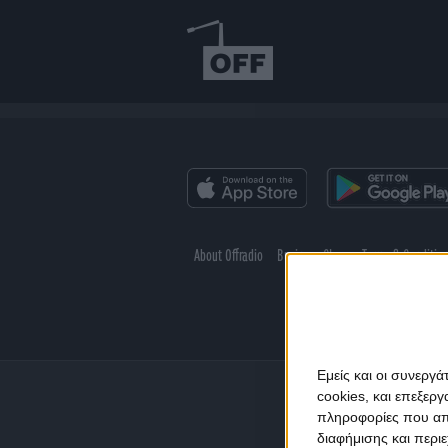
About Offradio
Business Class
Terms & Conditio
Εμείς και οι συνεργ
cookies, και επεξε
πληροφορίες που απο
διαφήμισης και περι