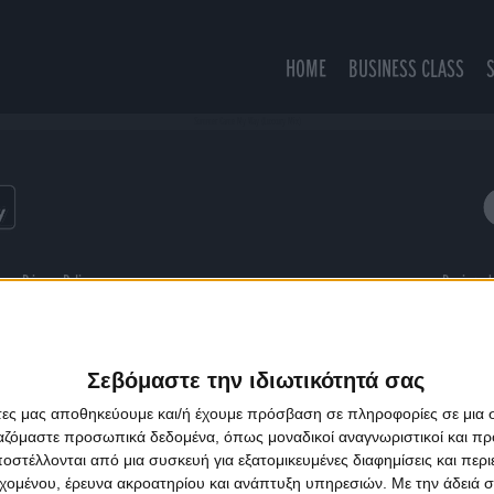
HOME
BUSINESS CLASS
Summer Came My Way (Luxxury Mix)
ns
Privacy Policy
Designed
Σεβόμαστε την ιδιωτικότητά σας
άτες μας αποθηκεύουμε και/ή έχουμε πρόσβαση σε πληροφορίες σε μια
ργαζόμαστε προσωπικά δεδομένα, όπως μοναδικοί αναγνωριστικοί και 
στέλλονται από μια συσκευή για εξατομικευμένες διαφημίσεις και περ
εχομένου, έρευνα ακροατηρίου και ανάπτυξη υπηρεσιών.
Με την άδειά σα