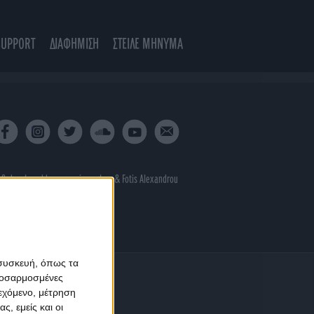
SUPPORT
ΔΙΑΦΗΜΙΣΗ
ΣΤΕΙΛΕ ΜΗΝΥΜΑ
 & developed by
porcupine colors
&
Fotis Alexandrou
 συσκευή, όπως τα
προσαρμοσμένες
ιεχόμενο, μέτρηση
ς, εμείς και οι