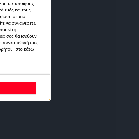
και ταυτοποίησης
ό εμάς και τους
σβαση σε πιο
τε να συναινέσετε.
αιτεί τη
εις σας θα ισχύουν
 τη συγκατάθεσή σας
ορρήτου" στο κάτω