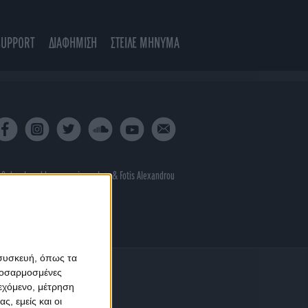
SUPPORT
ΔΙΑΦΗΜΙΣΗ
ΣΤΕΙΛΕ ΜΗΝΥΜΑ
 & developed by
porcupine colors
&
Fotis Alexandrou
 συσκευή, όπως τα
προσαρμοσμένες
ιεχόμενο, μέτρηση
ς, εμείς και οι