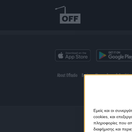
About Offradio
Business Class
Terms & Conditio
Εμείς και οι συνεργ
cookies, και επεξε
πληροφορίες που απο
διαφήμισης και περι