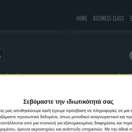
HOME
BUSINESS CLASS
Summer Madness
ns
Privacy Policy
Designed
Σεβόμαστε την ιδιωτικότητά σας
άτες μας αποθηκεύουμε και/ή έχουμε πρόσβαση σε πληροφορίες σε μια
ργαζόμαστε προσωπικά δεδομένα, όπως μοναδικοί αναγνωριστικοί και 
στέλλονται από μια συσκευή για εξατομικευμένες διαφημίσεις και περ
εχομένου, έρευνα ακροατηρίου και ανάπτυξη υπηρεσιών.
Με την άδειά σα