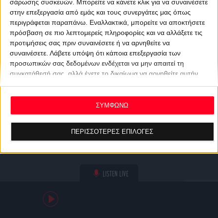
σάρωσης συσκευών. Μπορείτε να κάνετε κλικ για να συναινέσετε
στην επεξεργασία από εμάς και τους συνεργάτες μας όπως
περιγράφεται παραπάνω. Εναλλακτικά, μπορείτε να αποκτήσετε
πρόσβαση σε πιο λεπτομερείς πληροφορίες και να αλλάξετε τις
προτιμήσεις σας πριν συναινέσετε ή να αρνηθείτε να
συναινέσετε.
Λάβετε υπόψη ότι κάποια επεξεργασία των
προσωπικών σας δεδομένων ενδέχεται να μην απαιτεί τη
συγκατάθεσή σας, αλλά έχετε το δικαίωμα να αρνηθείτε αυτήν
την επεξεργασία. Οι προτιμήσεις σας θα ισχύουν μόνο για αυτόν
τον ιστότοπο. Μπορείτε να αλλάξετε τις προτιμήσεις σας ή να
ανακαλέσετε τη συγκατάθεσή σας ανά πάσα στιγμή
ΣΥΜΦΩΝΩ
επιστρέφοντας σε αυτόν τον ιστότοπο και κάνοντας κλικ στο
κουμπί "Απορρήτου" στο κάτω μέρος της ιστοσελίδας.
ΠΕΡΙΣΣΟΤΕΡΕΣ ΕΠΙΛΟΓΕΣ
LISTEN LIVE