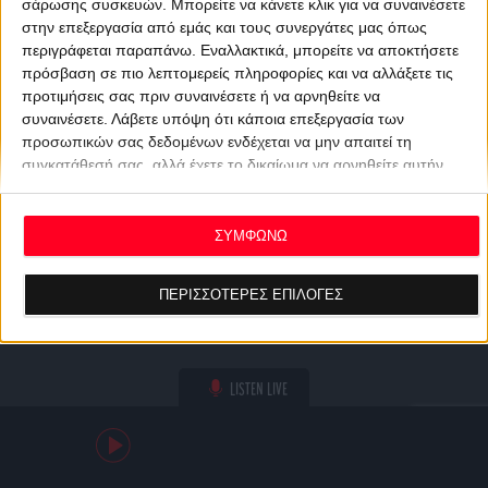
σάρωσης συσκευών. Μπορείτε να κάνετε κλικ για να συναινέσετε
στην επεξεργασία από εμάς και τους συνεργάτες μας όπως
περιγράφεται παραπάνω. Εναλλακτικά, μπορείτε να αποκτήσετε
πρόσβαση σε πιο λεπτομερείς πληροφορίες και να αλλάξετε τις
προτιμήσεις σας πριν συναινέσετε ή να αρνηθείτε να
συναινέσετε.
Λάβετε υπόψη ότι κάποια επεξεργασία των
προσωπικών σας δεδομένων ενδέχεται να μην απαιτεί τη
συγκατάθεσή σας, αλλά έχετε το δικαίωμα να αρνηθείτε αυτήν
την επεξεργασία. Οι προτιμήσεις σας θα ισχύουν μόνο για αυτόν
τον ιστότοπο. Μπορείτε να αλλάξετε τις προτιμήσεις σας ή να
ανακαλέσετε τη συγκατάθεσή σας ανά πάσα στιγμή
ΣΥΜΦΩΝΩ
επιστρέφοντας σε αυτόν τον ιστότοπο και κάνοντας κλικ στο
κουμπί "Απορρήτου" στο κάτω μέρος της ιστοσελίδας.
ΠΕΡΙΣΣΟΤΕΡΕΣ ΕΠΙΛΟΓΕΣ
LISTEN LIVE