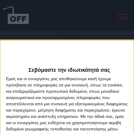
Summer Rain (feat. Andre Espeut)
Σεβόμαστε την ιδιωτικότητά σας
Εμείς και οι συνεργάτες μας αποθηκεύουμε και/ή έχουμε
πρόσβαση σε πληροφορίες σε μια συσκευή, όπως τα cookies,
και επεξεργαζόμαστε προσωπικά δεδομένα, όπως μοναδικοί
About Offradio
Business Class
Terms & Conditions
Privacy Policy
αναγνωριστικοί και προσαρμοσμένες πληροφορίες που
Designed & developed by
porcupine colors
&
Fotis Alexandrou
αποστέλλονται από μια συσκευή για εξατομικευμένες διαφημίσεις
και περιεχόμενο, μέτρηση διαφήμισης και περιεχομένου, έρευνα
ακροατηρίου και ανάπτυξη υπηρεσιών.
Με την άδειά σας, εμείς
και οι συνεργάτες μας ενδέχεται να χρησιμοποιήσουμε ακριβή
δεδομένα γεωγραφικής τοποθεσίας και ταυτοποίησης μέσω