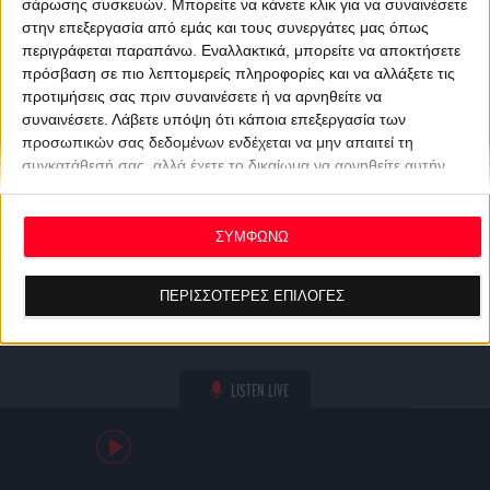
σάρωσης συσκευών. Μπορείτε να κάνετε κλικ για να συναινέσετε
στην επεξεργασία από εμάς και τους συνεργάτες μας όπως
περιγράφεται παραπάνω. Εναλλακτικά, μπορείτε να αποκτήσετε
πρόσβαση σε πιο λεπτομερείς πληροφορίες και να αλλάξετε τις
προτιμήσεις σας πριν συναινέσετε ή να αρνηθείτε να
συναινέσετε.
Λάβετε υπόψη ότι κάποια επεξεργασία των
προσωπικών σας δεδομένων ενδέχεται να μην απαιτεί τη
συγκατάθεσή σας, αλλά έχετε το δικαίωμα να αρνηθείτε αυτήν
την επεξεργασία. Οι προτιμήσεις σας θα ισχύουν μόνο για αυτόν
τον ιστότοπο. Μπορείτε να αλλάξετε τις προτιμήσεις σας ή να
ανακαλέσετε τη συγκατάθεσή σας ανά πάσα στιγμή
ΣΥΜΦΩΝΩ
επιστρέφοντας σε αυτόν τον ιστότοπο και κάνοντας κλικ στο
κουμπί "Απορρήτου" στο κάτω μέρος της ιστοσελίδας.
ΠΕΡΙΣΣΟΤΕΡΕΣ ΕΠΙΛΟΓΕΣ
LISTEN LIVE