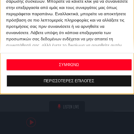
σάρωσης συσκευών. Μπορείτε να κάνετε κλικ για να συναινέσετε
στην επεξεργασία από εμάς και τους συνεργάτες μας όπως
περιγράφεται παραπάνω. Εναλλακτικά, μπορείτε να αποκτήσετε
πρόσβαση σε πιο λεπτομερείς πληροφορίες και να αλλάξετε τις
προτιμήσεις σας πριν συναινέσετε ή να αρνηθείτε να
συναινέσετε.
Λάβετε υπόψη ότι κάποια επεξεργασία των
προσωπικών σας δεδομένων ενδέχεται να μην απαιτεί τη
συγκατάθεσή σας, αλλά έχετε το δικαίωμα να αρνηθείτε αυτήν
την επεξεργασία. Οι προτιμήσεις σας θα ισχύουν μόνο για αυτόν
τον ιστότοπο. Μπορείτε να αλλάξετε τις προτιμήσεις σας ή να
ανακαλέσετε τη συγκατάθεσή σας ανά πάσα στιγμή
ΣΥΜΦΩΝΩ
επιστρέφοντας σε αυτόν τον ιστότοπο και κάνοντας κλικ στο
κουμπί "Απορρήτου" στο κάτω μέρος της ιστοσελίδας.
ΠΕΡΙΣΣΟΤΕΡΕΣ ΕΠΙΛΟΓΕΣ
LISTEN LIVE