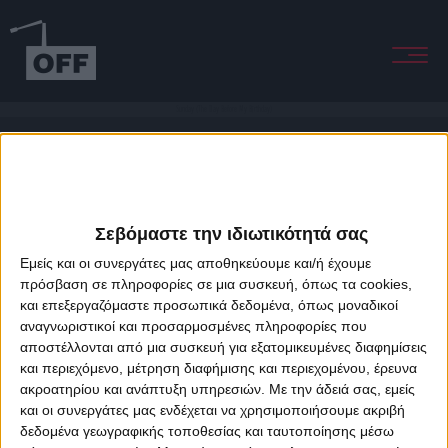
Sunday (The Day Before My Birthday)
Σεβόμαστε την ιδιωτικότητά σας
Εμείς και οι συνεργάτες μας αποθηκεύουμε και/ή έχουμε
πρόσβαση σε πληροφορίες σε μια συσκευή, όπως τα cookies,
και επεξεργαζόμαστε προσωπικά δεδομένα, όπως μοναδικοί
About Offradio
Business Class
Terms & Conditions
Privacy Policy
αναγνωριστικοί και προσαρμοσμένες πληροφορίες που
Designed & developed by
porcupine colors
&
Fotis Alexandrou
αποστέλλονται από μια συσκευή για εξατομικευμένες διαφημίσεις
και περιεχόμενο, μέτρηση διαφήμισης και περιεχομένου, έρευνα
ακροατηρίου και ανάπτυξη υπηρεσιών.
Με την άδειά σας, εμείς
και οι συνεργάτες μας ενδέχεται να χρησιμοποιήσουμε ακριβή
δεδομένα γεωγραφικής τοποθεσίας και ταυτοποίησης μέσω