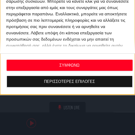
σάρωσης συσκευών. Μπορείτε να κάνετε κλικ για να συναινέσετε
στην επεξεργασία από εμάς και τους συνεργάτες μας όπως
περιγράφεται παραπάνω. Εναλλακτικά, μπορείτε να αποκτήσετε
πρόσβαση σε πιο λεπτομερείς πληροφορίες και να αλλάξετε τις
προτιμήσεις σας πριν συναινέσετε ή να αρνηθείτε να
συναινέσετε.
Λάβετε υπόψη ότι κάποια επεξεργασία των
προσωπικών σας δεδομένων ενδέχεται να μην απαιτεί τη
συγκατάθεσή σας, αλλά έχετε το δικαίωμα να αρνηθείτε αυτήν
την επεξεργασία. Οι προτιμήσεις σας θα ισχύουν μόνο για αυτόν
τον ιστότοπο. Μπορείτε να αλλάξετε τις προτιμήσεις σας ή να
ανακαλέσετε τη συγκατάθεσή σας ανά πάσα στιγμή
ΣΥΜΦΩΝΩ
επιστρέφοντας σε αυτόν τον ιστότοπο και κάνοντας κλικ στο
κουμπί "Απορρήτου" στο κάτω μέρος της ιστοσελίδας.
ΠΕΡΙΣΣΟΤΕΡΕΣ ΕΠΙΛΟΓΕΣ
LISTEN LIVE