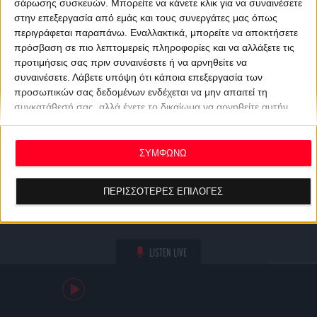
σάρωσης συσκευών. Μπορείτε να κάνετε κλικ για να συναινέσετε
στην επεξεργασία από εμάς και τους συνεργάτες μας όπως
περιγράφεται παραπάνω. Εναλλακτικά, μπορείτε να αποκτήσετε
πρόσβαση σε πιο λεπτομερείς πληροφορίες και να αλλάξετε τις
προτιμήσεις σας πριν συναινέσετε ή να αρνηθείτε να
συναινέσετε.
Λάβετε υπόψη ότι κάποια επεξεργασία των
προσωπικών σας δεδομένων ενδέχεται να μην απαιτεί τη
συγκατάθεσή σας, αλλά έχετε το δικαίωμα να αρνηθείτε αυτήν
την επεξεργασία. Οι προτιμήσεις σας θα ισχύουν μόνο για αυτόν
τον ιστότοπο. Μπορείτε να αλλάξετε τις προτιμήσεις σας ή να
ανακαλέσετε τη συγκατάθεσή σας ανά πάσα στιγμή
ΣΥΜΦΩΝΩ
επιστρέφοντας σε αυτόν τον ιστότοπο και κάνοντας κλικ στο
κουμπί "Απορρήτου" στο κάτω μέρος της ιστοσελίδας.
ΠΕΡΙΣΣΟΤΕΡΕΣ ΕΠΙΛΟΓΕΣ
LISTEN LIVE