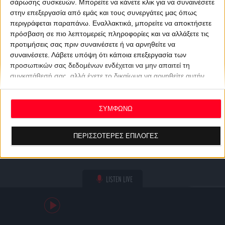
σάρωσης συσκευών. Μπορείτε να κάνετε κλικ για να συναινέσετε
στην επεξεργασία από εμάς και τους συνεργάτες μας όπως
περιγράφεται παραπάνω. Εναλλακτικά, μπορείτε να αποκτήσετε
πρόσβαση σε πιο λεπτομερείς πληροφορίες και να αλλάξετε τις
προτιμήσεις σας πριν συναινέσετε ή να αρνηθείτε να
συναινέσετε.
Λάβετε υπόψη ότι κάποια επεξεργασία των
προσωπικών σας δεδομένων ενδέχεται να μην απαιτεί τη
συγκατάθεσή σας, αλλά έχετε το δικαίωμα να αρνηθείτε αυτήν
την επεξεργασία. Οι προτιμήσεις σας θα ισχύουν μόνο για αυτόν
τον ιστότοπο. Μπορείτε να αλλάξετε τις προτιμήσεις σας ή να
ανακαλέσετε τη συγκατάθεσή σας ανά πάσα στιγμή
ΣΥΜΦΩΝΩ
επιστρέφοντας σε αυτόν τον ιστότοπο και κάνοντας κλικ στο
κουμπί "Απορρήτου" στο κάτω μέρος της ιστοσελίδας.
ΠΕΡΙΣΣΟΤΕΡΕΣ ΕΠΙΛΟΓΕΣ
LISTEN LIVE