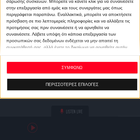
σάρωσης συσκευών. Μπορείτε να κάνετε κλικ για να συναινέσετε
στην επεξεργασία από εμάς και τους συνεργάτες μας όπως
περιγράφεται παραπάνω. Εναλλακτικά, μπορείτε να αποκτήσετε
πρόσβαση σε πιο λεπτομερείς πληροφορίες και να αλλάξετε τις
προτιμήσεις σας πριν συναινέσετε ή να αρνηθείτε να
συναινέσετε.
Λάβετε υπόψη ότι κάποια επεξεργασία των
προσωπικών σας δεδομένων ενδέχεται να μην απαιτεί τη
συγκατάθεσή σας, αλλά έχετε το δικαίωμα να αρνηθείτε αυτήν
την επεξεργασία. Οι προτιμήσεις σας θα ισχύουν μόνο για αυτόν
τον ιστότοπο. Μπορείτε να αλλάξετε τις προτιμήσεις σας ή να
ανακαλέσετε τη συγκατάθεσή σας ανά πάσα στιγμή
ΣΥΜΦΩΝΩ
επιστρέφοντας σε αυτόν τον ιστότοπο και κάνοντας κλικ στο
κουμπί "Απορρήτου" στο κάτω μέρος της ιστοσελίδας.
ΠΕΡΙΣΣΟΤΕΡΕΣ ΕΠΙΛΟΓΕΣ
LISTEN LIVE