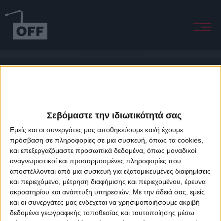
Ta Pathi tis Vroxis (Jojo Legas Melodic Mix)
Σεβόμαστε την ιδιωτικότητά σας
Εμείς και οι συνεργάτες μας αποθηκεύουμε και/ή έχουμε
πρόσβαση σε πληροφορίες σε μια συσκευή, όπως τα cookies,
και επεξεργαζόμαστε προσωπικά δεδομένα, όπως μοναδικοί
About Offradio
Business Class
Terms & Conditions
Privacy Policy
αναγνωριστικοί και προσαρμοσμένες πληροφορίες που
Designed & developed by
porcupine colors
&
Fotis Alexandrou
αποστέλλονται από μια συσκευή για εξατομικευμένες διαφημίσεις
και περιεχόμενο, μέτρηση διαφήμισης και περιεχομένου, έρευνα
ακροατηρίου και ανάπτυξη υπηρεσιών.
Με την άδειά σας, εμείς
και οι συνεργάτες μας ενδέχεται να χρησιμοποιήσουμε ακριβή
δεδομένα γεωγραφικής τοποθεσίας και ταυτοποίησης μέσω