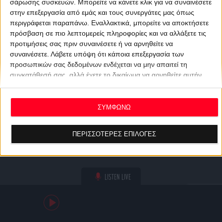
σάρωσης συσκευών. Μπορείτε να κάνετε κλικ για να συναινέσετε
στην επεξεργασία από εμάς και τους συνεργάτες μας όπως
περιγράφεται παραπάνω. Εναλλακτικά, μπορείτε να αποκτήσετε
πρόσβαση σε πιο λεπτομερείς πληροφορίες και να αλλάξετε τις
προτιμήσεις σας πριν συναινέσετε ή να αρνηθείτε να
συναινέσετε.
Λάβετε υπόψη ότι κάποια επεξεργασία των
προσωπικών σας δεδομένων ενδέχεται να μην απαιτεί τη
συγκατάθεσή σας, αλλά έχετε το δικαίωμα να αρνηθείτε αυτήν
την επεξεργασία. Οι προτιμήσεις σας θα ισχύουν μόνο για αυτόν
τον ιστότοπο. Μπορείτε να αλλάξετε τις προτιμήσεις σας ή να
ανακαλέσετε τη συγκατάθεσή σας ανά πάσα στιγμή
ΣΥΜΦΩΝΩ
επιστρέφοντας σε αυτόν τον ιστότοπο και κάνοντας κλικ στο
κουμπί "Απορρήτου" στο κάτω μέρος της ιστοσελίδας.
ΠΕΡΙΣΣΟΤΕΡΕΣ ΕΠΙΛΟΓΕΣ
LISTEN LIVE