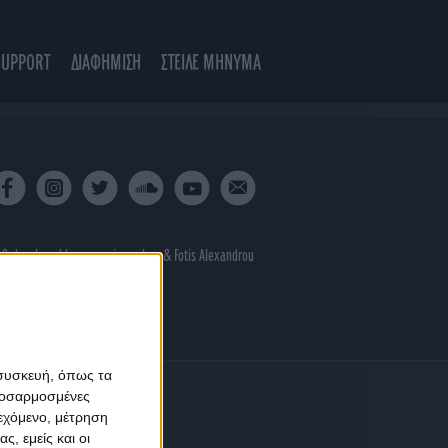
SUPPORT
ΔΙΑΦΗΜΙΣΗ
ΣΤΕΙΛΕ ΜΗΝΥΜΑ
 & developed by
porcupine colors
&
Fotis Alexandrou
 συσκευή, όπως τα
προσαρμοσμένες
ιεχόμενο, μέτρηση
ς, εμείς και οι