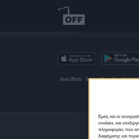
About Offradio
Business Class
Terms & Conditio
Εμείς και οι συνεργ
cookies, και επεξε
πληροφορίες που απο
διαφήμισης και περι