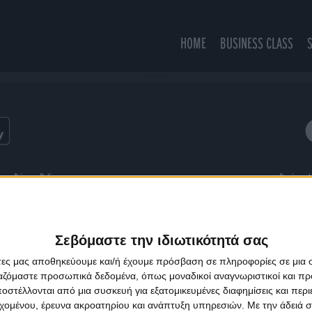
HOME
BUSINESS CLASS
Take My Hand
ns
Privacy Policy
Designed
Σεβόμαστε την ιδιωτικότητά σας
άτες μας αποθηκεύουμε και/ή έχουμε πρόσβαση σε πληροφορίες σε μια
ργαζόμαστε προσωπικά δεδομένα, όπως μοναδικοί αναγνωριστικοί και 
στέλλονται από μια συσκευή για εξατομικευμένες διαφημίσεις και περ
εχομένου, έρευνα ακροατηρίου και ανάπτυξη υπηρεσιών.
Με την άδειά σα