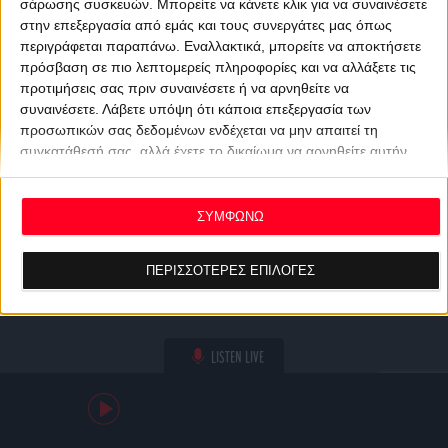
σάρωσης συσκευών. Μπορείτε να κάνετε κλικ για να συναινέσετε
στην επεξεργασία από εμάς και τους συνεργάτες μας όπως
περιγράφεται παραπάνω. Εναλλακτικά, μπορείτε να αποκτήσετε
πρόσβαση σε πιο λεπτομερείς πληροφορίες και να αλλάξετε τις
προτιμήσεις σας πριν συναινέσετε ή να αρνηθείτε να
συναινέσετε.
Λάβετε υπόψη ότι κάποια επεξεργασία των
προσωπικών σας δεδομένων ενδέχεται να μην απαιτεί τη
συγκατάθεσή σας, αλλά έχετε το δικαίωμα να αρνηθείτε αυτήν
την επεξεργασία. Οι προτιμήσεις σας θα ισχύουν μόνο για αυτόν
τον ιστότοπο. Μπορείτε να αλλάξετε τις προτιμήσεις σας ή να
ανακαλέσετε τη συγκατάθεσή σας ανά πάσα στιγμή
ΣΥΜΦΩΝΩ
επιστρέφοντας σε αυτόν τον ιστότοπο και κάνοντας κλικ στο
κουμπί "Απορρήτου" στο κάτω μέρος της ιστοσελίδας.
ΠΕΡΙΣΣΟΤΕΡΕΣ ΕΠΙΛΟΓΕΣ
LISTEN LIVE