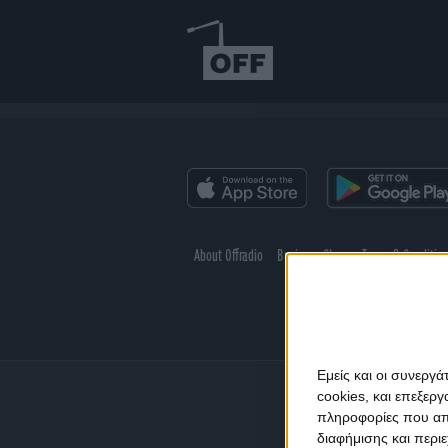
About Offradio
Business Class
Terms & Conditio
Εμείς και οι συνεργ
cookies, και επεξε
πληροφορίες που απο
διαφήμισης και περι