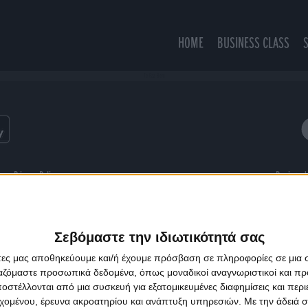
HOME
BUSINESS CLASS
Te Faz Bem
ns
Privacy Policy
Designed
Σεβόμαστε την ιδιωτικότητά σας
άτες μας αποθηκεύουμε και/ή έχουμε πρόσβαση σε πληροφορίες σε μια
ργαζόμαστε προσωπικά δεδομένα, όπως μοναδικοί αναγνωριστικοί και 
στέλλονται από μια συσκευή για εξατομικευμένες διαφημίσεις και περ
εχομένου, έρευνα ακροατηρίου και ανάπτυξη υπηρεσιών.
Με την άδειά σα