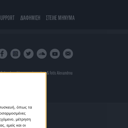
SUPPORT
ΔΙΑΦΗΜΙΣΗ
ΣΤΕΙΛΕ ΜΗΝΥΜΑ
 & developed by
porcupine colors
&
Fotis Alexandrou
 συσκευή, όπως τα
προσαρμοσμένες
ιεχόμενο, μέτρηση
ς, εμείς και οι