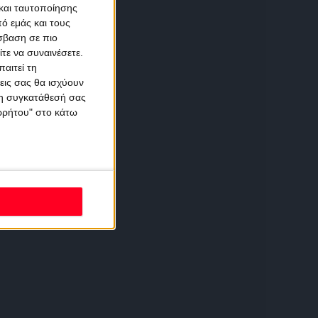
και ταυτοποίησης
ό εμάς και τους
σβαση σε πιο
τε να συναινέσετε.
αιτεί τη
εις σας θα ισχύουν
 τη συγκατάθεσή σας
ορρήτου" στο κάτω