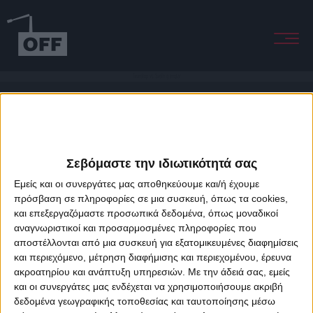
Teardrop vs Svefn g englar
Σεβόμαστε την ιδιωτικότητά σας
Εμείς και οι συνεργάτες μας αποθηκεύουμε και/ή έχουμε
πρόσβαση σε πληροφορίες σε μια συσκευή, όπως τα cookies,
και επεξεργαζόμαστε προσωπικά δεδομένα, όπως μοναδικοί
About Offradio
Business Class
Terms & Conditions
Privacy Policy
αναγνωριστικοί και προσαρμοσμένες πληροφορίες που
Designed & developed by
porcupine colors
&
Fotis Alexandrou
αποστέλλονται από μια συσκευή για εξατομικευμένες διαφημίσεις
και περιεχόμενο, μέτρηση διαφήμισης και περιεχομένου, έρευνα
ακροατηρίου και ανάπτυξη υπηρεσιών.
Με την άδειά σας, εμείς
και οι συνεργάτες μας ενδέχεται να χρησιμοποιήσουμε ακριβή
δεδομένα γεωγραφικής τοποθεσίας και ταυτοποίησης μέσω