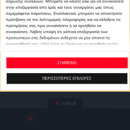
σάρωσης συσκευών. Μπορείτε να κάνετε κλικ για να συναινέσετε
στην επεξεργασία από εμάς και τους συνεργάτες μας όπως
περιγράφεται παραπάνω. Εναλλακτικά, μπορείτε να αποκτήσετε
πρόσβαση σε πιο λεπτομερείς πληροφορίες και να αλλάξετε τις
προτιμήσεις σας πριν συναινέσετε ή να αρνηθείτε να
συναινέσετε.
Λάβετε υπόψη ότι κάποια επεξεργασία των
προσωπικών σας δεδομένων ενδέχεται να μην απαιτεί τη
συγκατάθεσή σας, αλλά έχετε το δικαίωμα να αρνηθείτε αυτήν
την επεξεργασία. Οι προτιμήσεις σας θα ισχύουν μόνο για αυτόν
τον ιστότοπο. Μπορείτε να αλλάξετε τις προτιμήσεις σας ή να
ανακαλέσετε τη συγκατάθεσή σας ανά πάσα στιγμή
ΣΥΜΦΩΝΩ
επιστρέφοντας σε αυτόν τον ιστότοπο και κάνοντας κλικ στο
κουμπί "Απορρήτου" στο κάτω μέρος της ιστοσελίδας.
ΠΕΡΙΣΣΟΤΕΡΕΣ ΕΠΙΛΟΓΕΣ
LISTEN LIVE