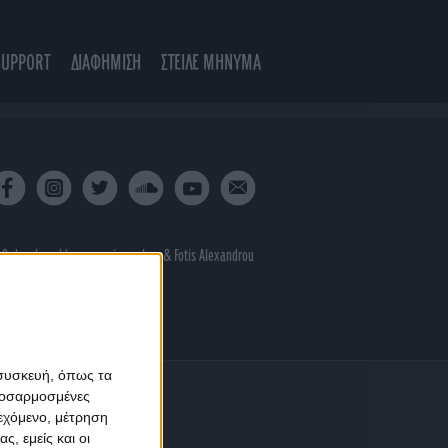
SUPPORT
ΔΙΑΦΗΜΙΣΗ
ΣΤΕΙΛΕ ΜΗΝΥΜΑ
 & developed by
porcupine colors
&
Fotis Alexandrou
 συσκευή, όπως τα
προσαρμοσμένες
ιεχόμενο, μέτρηση
ς, εμείς και οι