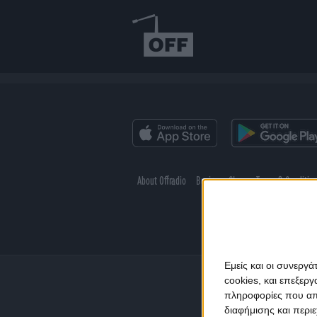
About Offradio
Business Class
Terms & Conditio
Εμείς και οι συνεργ
cookies, και επεξε
πληροφορίες που απο
διαφήμισης και περι