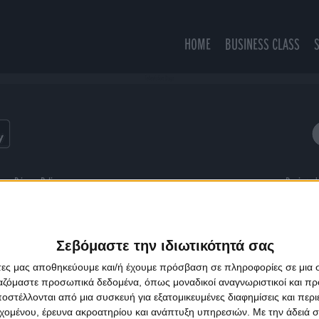
HOME
BUSINESS CLASS
Television Days
ns
Privacy Policy
Designed
Σεβόμαστε την ιδιωτικότητά σας
άτες μας αποθηκεύουμε και/ή έχουμε πρόσβαση σε πληροφορίες σε μια
ργαζόμαστε προσωπικά δεδομένα, όπως μοναδικοί αναγνωριστικοί και 
στέλλονται από μια συσκευή για εξατομικευμένες διαφημίσεις και περ
εχομένου, έρευνα ακροατηρίου και ανάπτυξη υπηρεσιών.
Με την άδειά σα