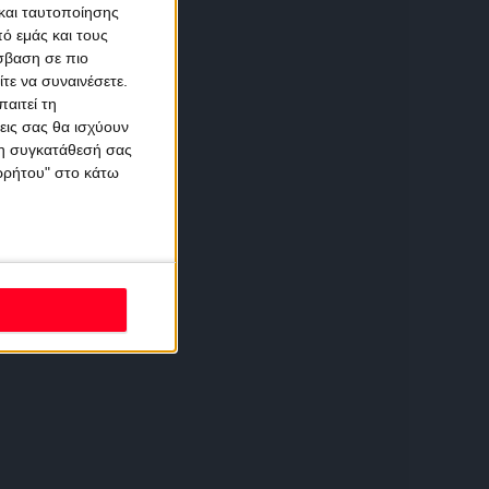
και ταυτοποίησης
ό εμάς και τους
σβαση σε πιο
τε να συναινέσετε.
αιτεί τη
εις σας θα ισχύουν
 τη συγκατάθεσή σας
ορρήτου" στο κάτω