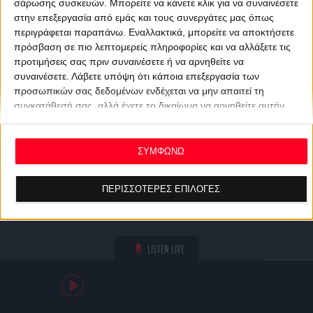
σάρωσης συσκευών. Μπορείτε να κάνετε κλικ για να συναινέσετε
στην επεξεργασία από εμάς και τους συνεργάτες μας όπως
περιγράφεται παραπάνω. Εναλλακτικά, μπορείτε να αποκτήσετε
πρόσβαση σε πιο λεπτομερείς πληροφορίες και να αλλάξετε τις
προτιμήσεις σας πριν συναινέσετε ή να αρνηθείτε να
συναινέσετε.
Λάβετε υπόψη ότι κάποια επεξεργασία των
προσωπικών σας δεδομένων ενδέχεται να μην απαιτεί τη
συγκατάθεσή σας, αλλά έχετε το δικαίωμα να αρνηθείτε αυτήν
την επεξεργασία. Οι προτιμήσεις σας θα ισχύουν μόνο για αυτόν
τον ιστότοπο. Μπορείτε να αλλάξετε τις προτιμήσεις σας ή να
ανακαλέσετε τη συγκατάθεσή σας ανά πάσα στιγμή
ΣΥΜΦΩΝΩ
επιστρέφοντας σε αυτόν τον ιστότοπο και κάνοντας κλικ στο
κουμπί "Απορρήτου" στο κάτω μέρος της ιστοσελίδας.
ΠΕΡΙΣΣΟΤΕΡΕΣ ΕΠΙΛΟΓΕΣ
LISTEN LIVE