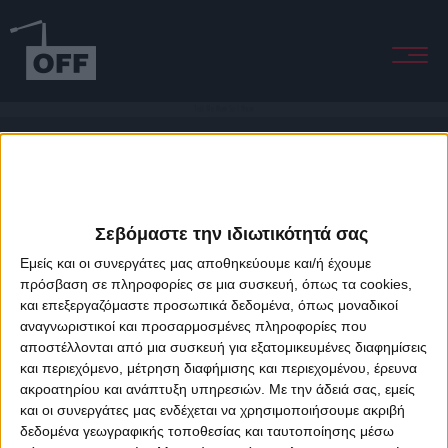
Tell Me Now So I Know
Σεβόμαστε την ιδιωτικότητά σας
Εμείς και οι συνεργάτες μας αποθηκεύουμε και/ή έχουμε
πρόσβαση σε πληροφορίες σε μια συσκευή, όπως τα cookies,
και επεξεργαζόμαστε προσωπικά δεδομένα, όπως μοναδικοί
About Offradio
Business Class
Terms & Conditions
Privacy Policy
αναγνωριστικοί και προσαρμοσμένες πληροφορίες που
Designed & developed by
porcupine colors
&
Fotis Alexandrou
αποστέλλονται από μια συσκευή για εξατομικευμένες διαφημίσεις
και περιεχόμενο, μέτρηση διαφήμισης και περιεχομένου, έρευνα
ακροατηρίου και ανάπτυξη υπηρεσιών.
Με την άδειά σας, εμείς
και οι συνεργάτες μας ενδέχεται να χρησιμοποιήσουμε ακριβή
δεδομένα γεωγραφικής τοποθεσίας και ταυτοποίησης μέσω