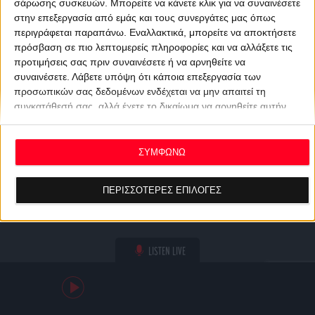
σάρωσης συσκευών. Μπορείτε να κάνετε κλικ για να συναινέσετε
στην επεξεργασία από εμάς και τους συνεργάτες μας όπως
περιγράφεται παραπάνω. Εναλλακτικά, μπορείτε να αποκτήσετε
πρόσβαση σε πιο λεπτομερείς πληροφορίες και να αλλάξετε τις
προτιμήσεις σας πριν συναινέσετε ή να αρνηθείτε να
συναινέσετε.
Λάβετε υπόψη ότι κάποια επεξεργασία των
προσωπικών σας δεδομένων ενδέχεται να μην απαιτεί τη
συγκατάθεσή σας, αλλά έχετε το δικαίωμα να αρνηθείτε αυτήν
την επεξεργασία. Οι προτιμήσεις σας θα ισχύουν μόνο για αυτόν
τον ιστότοπο. Μπορείτε να αλλάξετε τις προτιμήσεις σας ή να
ανακαλέσετε τη συγκατάθεσή σας ανά πάσα στιγμή
ΣΥΜΦΩΝΩ
επιστρέφοντας σε αυτόν τον ιστότοπο και κάνοντας κλικ στο
κουμπί "Απορρήτου" στο κάτω μέρος της ιστοσελίδας.
ΠΕΡΙΣΣΟΤΕΡΕΣ ΕΠΙΛΟΓΕΣ
LISTEN LIVE