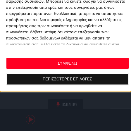
σάρωσης συσκευών. Μπορείτε να κάνετε κλικ για να συναινέσετε
στην επεξεργασία από εμάς και τους συνεργάτες μας όπως
περιγράφεται παραπάνω. Εναλλακτικά, μπορείτε να αποκτήσετε
πρόσβαση σε πιο λεπτομερείς πληροφορίες και να αλλάξετε τις
προτιμήσεις σας πριν συναινέσετε ή να αρνηθείτε να
συναινέσετε.
Λάβετε υπόψη ότι κάποια επεξεργασία των
προσωπικών σας δεδομένων ενδέχεται να μην απαιτεί τη
συγκατάθεσή σας, αλλά έχετε το δικαίωμα να αρνηθείτε αυτήν
την επεξεργασία. Οι προτιμήσεις σας θα ισχύουν μόνο για αυτόν
τον ιστότοπο. Μπορείτε να αλλάξετε τις προτιμήσεις σας ή να
ανακαλέσετε τη συγκατάθεσή σας ανά πάσα στιγμή
ΣΥΜΦΩΝΩ
επιστρέφοντας σε αυτόν τον ιστότοπο και κάνοντας κλικ στο
κουμπί "Απορρήτου" στο κάτω μέρος της ιστοσελίδας.
ΠΕΡΙΣΣΟΤΕΡΕΣ ΕΠΙΛΟΓΕΣ
LISTEN LIVE