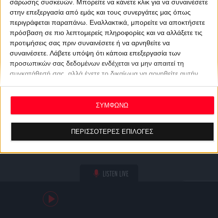
σάρωσης συσκευών. Μπορείτε να κάνετε κλικ για να συναινέσετε
στην επεξεργασία από εμάς και τους συνεργάτες μας όπως
περιγράφεται παραπάνω. Εναλλακτικά, μπορείτε να αποκτήσετε
πρόσβαση σε πιο λεπτομερείς πληροφορίες και να αλλάξετε τις
προτιμήσεις σας πριν συναινέσετε ή να αρνηθείτε να
συναινέσετε.
Λάβετε υπόψη ότι κάποια επεξεργασία των
προσωπικών σας δεδομένων ενδέχεται να μην απαιτεί τη
συγκατάθεσή σας, αλλά έχετε το δικαίωμα να αρνηθείτε αυτήν
την επεξεργασία. Οι προτιμήσεις σας θα ισχύουν μόνο για αυτόν
τον ιστότοπο. Μπορείτε να αλλάξετε τις προτιμήσεις σας ή να
ανακαλέσετε τη συγκατάθεσή σας ανά πάσα στιγμή
ΣΥΜΦΩΝΩ
επιστρέφοντας σε αυτόν τον ιστότοπο και κάνοντας κλικ στο
κουμπί "Απορρήτου" στο κάτω μέρος της ιστοσελίδας.
ΠΕΡΙΣΣΟΤΕΡΕΣ ΕΠΙΛΟΓΕΣ
LISTEN LIVE