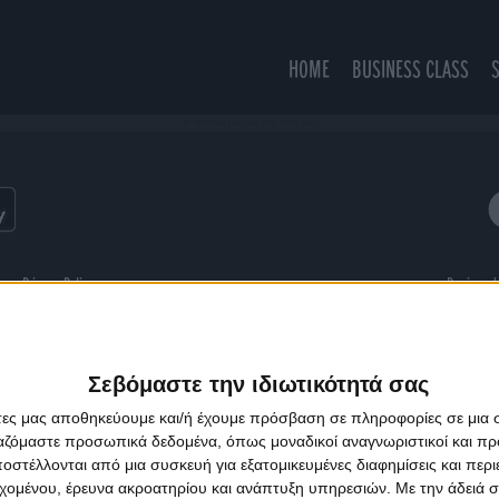
HOME
BUSINESS CLASS
The Tree Knows Everything (Feat. Tracey Thorn)
ns
Privacy Policy
Designed
Σεβόμαστε την ιδιωτικότητά σας
άτες μας αποθηκεύουμε και/ή έχουμε πρόσβαση σε πληροφορίες σε μια
ργαζόμαστε προσωπικά δεδομένα, όπως μοναδικοί αναγνωριστικοί και 
στέλλονται από μια συσκευή για εξατομικευμένες διαφημίσεις και περ
εχομένου, έρευνα ακροατηρίου και ανάπτυξη υπηρεσιών.
Με την άδειά σα