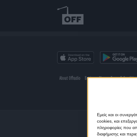
About Offradio
Business Class
Terms & Conditio
Εμείς και οι συνεργ
cookies, και επεξε
πληροφορίες που απο
διαφήμισης και περι