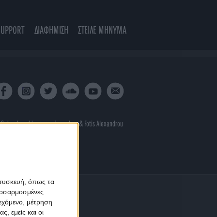
SUPPORT
ΔΙΑΦΗΜΙΣΗ
ΣΤΕΙΛΕ ΜΗΝΥΜΑ
 & developed by
porcupine colors
&
Fotis Alexandrou
 συσκευή, όπως τα
προσαρμοσμένες
ιεχόμενο, μέτρηση
ς, εμείς και οι