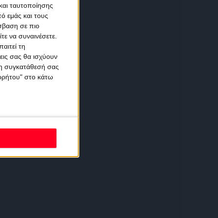
και ταυτοποίησης
ό εμάς και τους
σβαση σε πιο
τε να συναινέσετε.
αιτεί τη
εις σας θα ισχύουν
 τη συγκατάθεσή σας
ορρήτου" στο κάτω