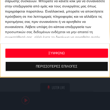
σάρωσης συσκευών. Μπορείτε να κάνετε κλικ για να συναινέσετε
στην επεξεργασία από εμάς και τους συνεργάτες μας όπως
περιγράφεται παραπάνω. Εναλλακτικά, μπορείτε να αποκτήσετε
πρόσβαση σε πιο λεπτομερείς πληροφορίες και να αλλάξετε τις
προτιμήσεις σας πριν συναινέσετε ή να αρνηθείτε να
συναινέσετε.
Λάβετε υπόψη ότι κάποια επεξεργασία των
προσωπικών σας δεδομένων ενδέχεται να μην απαιτεί τη
συγκατάθεσή σας, αλλά έχετε το δικαίωμα να αρνηθείτε αυτήν
την επεξεργασία. Οι προτιμήσεις σας θα ισχύουν μόνο για αυτόν
τον ιστότοπο. Μπορείτε να αλλάξετε τις προτιμήσεις σας ή να
ανακαλέσετε τη συγκατάθεσή σας ανά πάσα στιγμή
ΣΥΜΦΩΝΩ
επιστρέφοντας σε αυτόν τον ιστότοπο και κάνοντας κλικ στο
κουμπί "Απορρήτου" στο κάτω μέρος της ιστοσελίδας.
ΠΕΡΙΣΣΟΤΕΡΕΣ ΕΠΙΛΟΓΕΣ
LISTEN LIVE