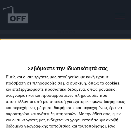
Theatrical State of Mind
Σεβόμαστε την ιδιωτικότητά σας
Εμείς και οι συνεργάτες μας αποθηκεύουμε και/ή έχουμε
πρόσβαση σε πληροφορίες σε μια συσκευή, όπως τα cookies,
και επεξεργαζόμαστε προσωπικά δεδομένα, όπως μοναδικοί
About Offradio
Business Class
Terms & Conditions
Privacy Policy
αναγνωριστικοί και προσαρμοσμένες πληροφορίες που
Designed & developed by
porcupine colors
&
Fotis Alexandrou
αποστέλλονται από μια συσκευή για εξατομικευμένες διαφημίσεις
και περιεχόμενο, μέτρηση διαφήμισης και περιεχομένου, έρευνα
ακροατηρίου και ανάπτυξη υπηρεσιών.
Με την άδειά σας, εμείς
και οι συνεργάτες μας ενδέχεται να χρησιμοποιήσουμε ακριβή
δεδομένα γεωγραφικής τοποθεσίας και ταυτοποίησης μέσω