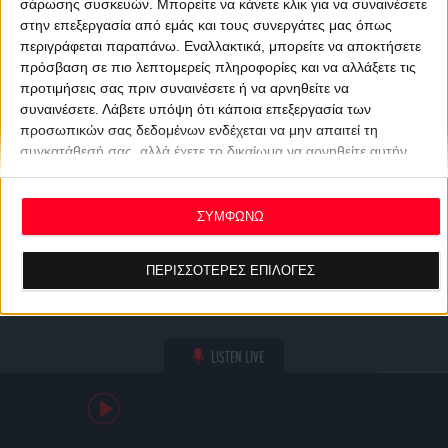
σάρωσης συσκευών. Μπορείτε να κάνετε κλικ για να συναινέσετε
στην επεξεργασία από εμάς και τους συνεργάτες μας όπως
περιγράφεται παραπάνω. Εναλλακτικά, μπορείτε να αποκτήσετε
πρόσβαση σε πιο λεπτομερείς πληροφορίες και να αλλάξετε τις
προτιμήσεις σας πριν συναινέσετε ή να αρνηθείτε να
συναινέσετε.
Λάβετε υπόψη ότι κάποια επεξεργασία των
προσωπικών σας δεδομένων ενδέχεται να μην απαιτεί τη
συγκατάθεσή σας, αλλά έχετε το δικαίωμα να αρνηθείτε αυτήν
την επεξεργασία. Οι προτιμήσεις σας θα ισχύουν μόνο για αυτόν
τον ιστότοπο. Μπορείτε να αλλάξετε τις προτιμήσεις σας ή να
ανακαλέσετε τη συγκατάθεσή σας ανά πάσα στιγμή
ΣΥΜΦΩΝΩ
επιστρέφοντας σε αυτόν τον ιστότοπο και κάνοντας κλικ στο
κουμπί "Απορρήτου" στο κάτω μέρος της ιστοσελίδας.
ΠΕΡΙΣΣΟΤΕΡΕΣ ΕΠΙΛΟΓΕΣ
LISTEN LIVE